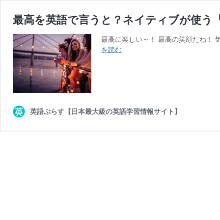
最高を英語で言うと？ネイティブが使う「
最高に楽しい～！ 最高の笑顔だね！ 
最
を読む
高
を
英
語
で
言
英語ぷらす【日本最大級の英語学習情報サイト】
う
と？
ネ
イ
テ
ィ
ブ
が
使
う