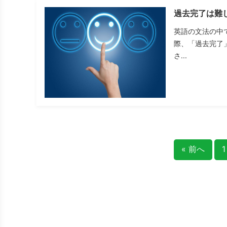
過去完了は難
英語の文法の中
際、「過去完了
さ...
« 前へ
1