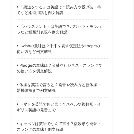
「柔道をする」は英語で？読み方や投げ技・待
てなど柔道用語も例文解説
「ハラスメント」は英語で？パワハラ・モラハ
ラなど種類別表現を例文解説
I wishの意味は？未来を表す仮定法やI hopeの
使い方など例文解説
Pledgeの意味は？金融やビジネス・スラングで
の使い方を例文解説
体操を英語で言うと？発音や読み方と新体操・
器械体操まで例文解説
トマトを英語で何と言う？スペルや複数形・イ
ギリス英語の発音まで
キャベツは英語でなんて言う？複数形や発音・
スラングの意味も例文解説