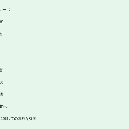
レーズ
室
材
言
訳
法
文化
に関しての素朴な疑問