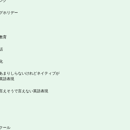
ング
グホリデー
教育
話
化
あまりしらないけれどネイティブが
英語表現
言えそうで言えない英語表現
クール