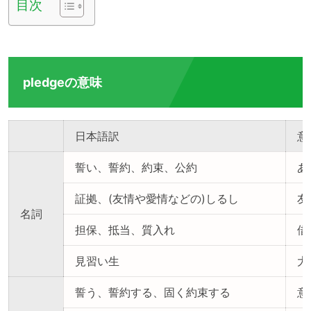
目次
pledgeの意味
日本語訳
意
誓い、誓約、約束、公約
あ
証拠、(友情や愛情などの)しるし
友
名詞
担保、抵当、質入れ
借
見習い生
大
誓う、誓約する、固く約束する
意