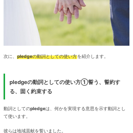
次に、
pledge
の動詞としての使い方
を紹介します。
pledgeの動詞としての使い方①誓う、誓約す
る、固く約束する
動詞としての
pledge
は、何かを実現する意思を示す動詞とし
て使います。
彼らは地域貢献を誓いました。