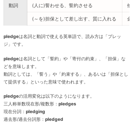
動詞
(人に)誓わせる、誓約させる
他
(～を)担保として差し出す、質に入れる
金
pledge
は名詞と動詞で使える英単語で、読み方は「プレッ
ジ」です。
pledge
は名詞として「誓約」や「寄付の約束」、「担保」な
どを意味します。
動詞としては、「誓う」や「約束する」、あるいは「担保とし
て提供する」といった意味で使われます。
pledge
の活用変化は以下のようになります。
三人称単数現在形/複数形：
pledges
現在分詞：
pledging
過去形/過去分詞形：
pledged