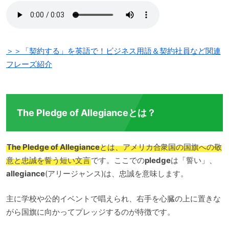
＞＞「契約する」を英語で！ビジネス用語＆契約社員など関連
フレーズ紹介
The Pledge of Allegianceとは？
The Pledge of Allegiance
とは、アメリカ合衆国の国旗への敬
意と忠誠を誓う短い文言
です。ここでの
pledge
は「誓い」、
allegiance
(アリージャンス)は、忠誠を意味します。
主に学校や公的イベントで唱えられ、右手を心臓の上に置きな
がら国旗に向かってプレッジするのが特徴です。