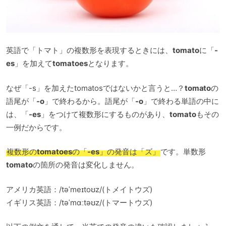
英語で「トマト」の複数形を表現するときには、
tomato
に「
-
es
」を加えて
tomatoes
となります。
なぜ「-s」を加えたtomatosではないかと言うと…？
tomato
の
語尾が「
-o
」で終わるから。語尾が「
-o
」で終わる単語の中に
は、「
-es
」をつけて複数形にするものがあり、
tomato
もその
一例だからです。
複数形の
tomatoes
の「
-es
」の発音は「ズ」
です。単数形
tomato
の箇所の発音は変化しません。
アメリカ英語：/təˈmeɪtoʊz/(トメイトウズ)
イギリス英語：/təˈmɑːtəʊz/(トマートウズ)