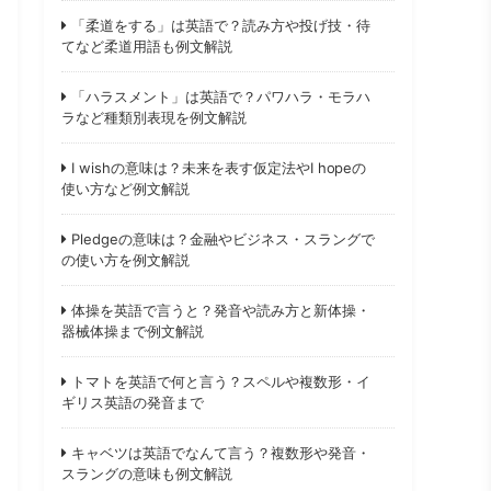
「柔道をする」は英語で？読み方や投げ技・待
てなど柔道用語も例文解説
「ハラスメント」は英語で？パワハラ・モラハ
ラなど種類別表現を例文解説
I wishの意味は？未来を表す仮定法やI hopeの
使い方など例文解説
Pledgeの意味は？金融やビジネス・スラングで
の使い方を例文解説
体操を英語で言うと？発音や読み方と新体操・
器械体操まで例文解説
トマトを英語で何と言う？スペルや複数形・イ
ギリス英語の発音まで
キャベツは英語でなんて言う？複数形や発音・
スラングの意味も例文解説