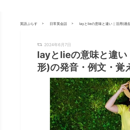
英語ぷらす
日常英会話
layとlieの意味と違い｜活用(過
2024年6月7日
layとlieの意味と違
形)の発音・例文・覚