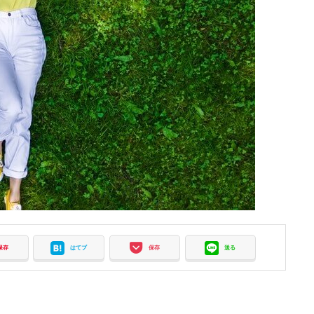
保存
はてブ
保存
送る