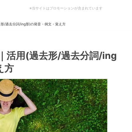
※当サイトはプロモーションが含まれています
去形/過去分詞/ing形)の発音・例文・覚え方
い｜活用(過去形/過去分詞/ing
え方