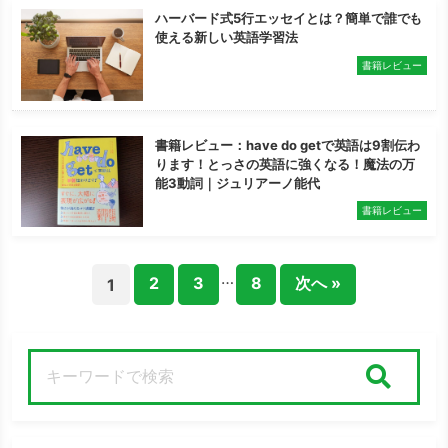
ハーバード式5行エッセイとは？簡単で誰でも
使える新しい英語学習法
書籍レビュー
書籍レビュー：have do getで英語は9割伝わ
ります！とっさの英語に強くなる！魔法の万
能3動詞｜ジュリアーノ能代
書籍レビュー
…
2
3
8
次へ »
1
検索