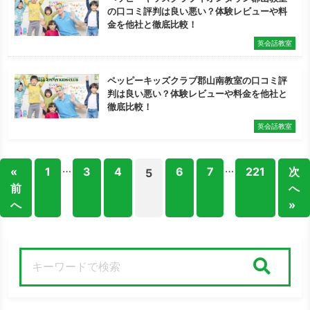
の口コミ評判は良い悪い？体験レビューや料
金を他社と徹底比較！
英会話教室
ペッピーキッズクラブ郡山南教室の口コミ評
判は良い悪い？体験レビューや料金を他社と
徹底比較！
英会話教室
…
…
«
1
3
4
6
7
221
次
5
前
へ
へ
»
検索