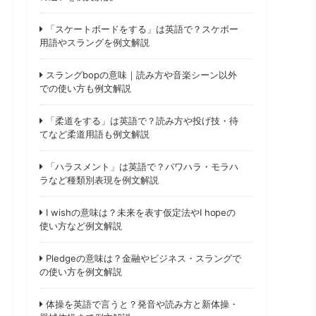
「スケートボードをする」は英語で？スケボー
用語やスラングを例文解説
スラングbopの意味｜読み方や音楽シーン以外
での使い方も例文解説
「柔道をする」は英語で？読み方や投げ技・待
てなど柔道用語も例文解説
「ハラスメント」は英語で？パワハラ・モラハ
ラなど種類別表現を例文解説
I wishの意味は？未来を表す仮定法やI hopeの
使い方など例文解説
Pledgeの意味は？金融やビジネス・スラングで
の使い方を例文解説
体操を英語で言うと？発音や読み方と新体操・