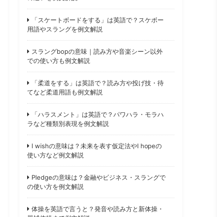
「スケートボードをする」は英語で？スケボー
用語やスラングを例文解説
スラングbopの意味｜読み方や音楽シーン以外
での使い方も例文解説
「柔道をする」は英語で？読み方や投げ技・待
てなど柔道用語も例文解説
「ハラスメント」は英語で？パワハラ・モラハ
ラなど種類別表現を例文解説
I wishの意味は？未来を表す仮定法やI hopeの
使い方など例文解説
Pledgeの意味は？金融やビジネス・スラングで
の使い方を例文解説
体操を英語で言うと？発音や読み方と新体操・