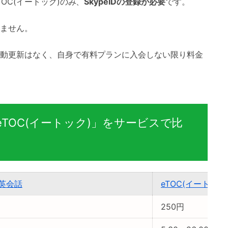
OC(イートック)のみ、
SkypeIDの登録が必要
です。
ません。
動更新はなく、自身で有料プランに入会しない限り料金
eTOC(イートック)」をサービスで比
英会話
eTOC(イートック
250円