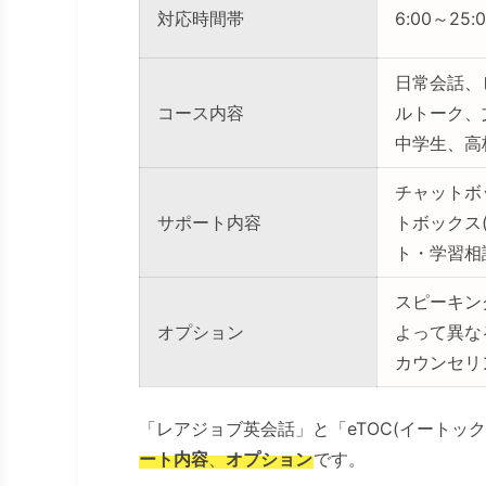
対応時間帯
6:00～25:
日常会話、
コース内容
ルトーク、
中学生、高
チャットボ
サポート内容
トボックス
ト・学習相
スピーキン
オプション
よって異な
カウンセリ
「レアジョブ英会話」と「eTOC(イートッ
ート内容
、
オプション
です。