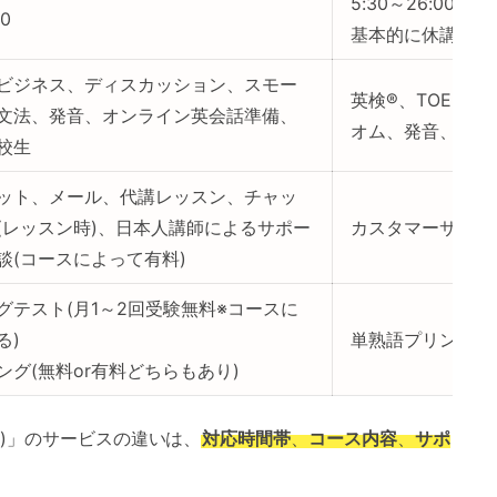
5:30～26:00
00
基本的に休講日な
ビジネス、ディスカッション、スモー
英検®、TOEIC
文法、発音、オンライン英会話準備、
オム、発音、リー
校生
ット、メール、代講レッスン、チャッ
(レッスン時)、日本人講師によるサポー
カスタマーサポート
談(コースによって有料)
グテスト(月1～2回受験無料※コースに
る)
単熟語プリント、
ング(無料or有料どちらもあり)
ク)」のサービスの違いは、
対応時間帯
、
コース内容
、
サポ