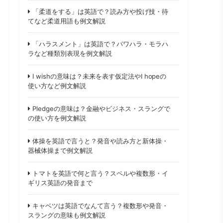
「柔道をする」は英語で？読み方や投げ技・待
てなど柔道用語も例文解説
「ハラスメント」は英語で？パワハラ・モラハ
ラなど種類別表現を例文解説
I wishの意味は？未来を表す仮定法やI hopeの
使い方など例文解説
Pledgeの意味は？金融やビジネス・スラングで
の使い方を例文解説
体操を英語で言うと？発音や読み方と新体操・
器械体操まで例文解説
トマトを英語で何と言う？スペルや複数形・イ
ギリス英語の発音まで
キャベツは英語でなんて言う？複数形や発音・
スラングの意味も例文解説