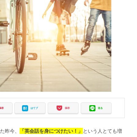
保存
はてブ
保存
送る
た昨今、
「英会話を身につけたい！」
という人とても増