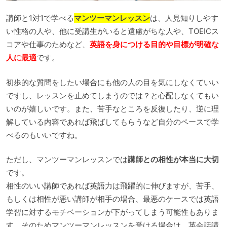
講師と1対1で学べる
マンツーマンレッスン
は、人見知りしやす
い性格の人や、他に受講生がいると遠慮がちな人や、TOEICス
コアや仕事のためなど、
英語を身につける目的や目標が明確な
人に最適
です。
初歩的な質問をしたい場合にも他の人の目を気にしなくていい
ですし、レッスンを止めてしまうのでは？と心配しなくてもい
いのが嬉しいです。また、苦手なところを反復したり、逆に理
解している内容であれば飛ばしてもらうなど自分のペースで学
べるのもいいですね。
ただし、マンツーマンレッスンでは
講師との相性が本当に大切
です。
相性のいい講師であれば英語力は飛躍的に伸びますが、苦手、
もしくは相性が悪い講師が相手の場合、最悪のケースでは英語
学習に対するモチベーションが下がってしまう可能性もありま
す。そのためマンツーマンレッスンを受ける場合は、英会話講