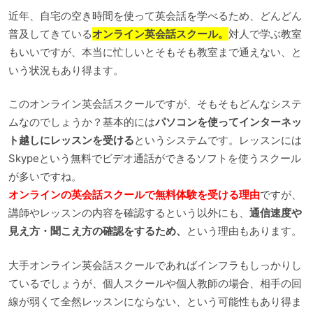
近年、自宅の空き時間を使って英会話を学べるため、どんどん
普及してきている
オンライン英会話スクール。
対人で学ぶ教室
もいいですが、本当に忙しいとそもそも教室まで通えない、と
いう状況もあり得ます。
このオンライン英会話スクールですが、そもそもどんなシステ
ムなのでしょうか？基本的には
パソコンを使ってインターネッ
ト越しにレッスンを受ける
というシステムです。レッスンには
Skypeという無料でビデオ通話ができるソフトを使うスクール
が多いですね。
オンラインの英会話スクールで無料体験を受ける理由
ですが、
講師やレッスンの内容を確認するという以外にも、
通信速度や
見え方・聞こえ方の確認をするため、
という理由もあります。
大手オンライン英会話スクールであればインフラもしっかりし
ているでしょうが、個人スクールや個人教師の場合、相手の回
線が弱くて全然レッスンにならない、という可能性もあり得ま