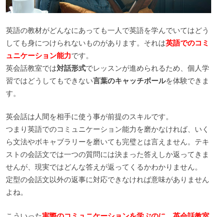
英語の教材がどんなにあっても一人で英語を学んでいてはどう
しても身につけられないものがあります。それは
英語でのコミ
ュニケーション能力
です。
英会話教室では
対話形式
でレッスンが進められるため、個人学
習ではどうしてもできない
言葉のキャッチボール
を体験できま
す。
英会話は人間を相手に使う事が前提のスキルです。
つまり英語でのコミュニケーション能力を磨かなければ、いく
ら文法やボキャブラリーを磨いても完璧とは言えません。テキ
ストの会話文では一つの質問には決まった答えしか返ってきま
せんが、現実ではどんな答えが返ってくるかわかりません。
定型の会話文以外の返事に対応できなければ意味がありません
よね。
こういった
実際のコミュニケーションを学ぶのに、英会話教室