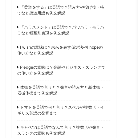
「柔道をする」は英語で？読み方や投げ技・待
てなど柔道用語も例文解説
「ハラスメント」は英語で？パワハラ・モラハ
ラなど種類別表現を例文解説
I wishの意味は？未来を表す仮定法やI hopeの
使い方など例文解説
Pledgeの意味は？金融やビジネス・スラングで
の使い方を例文解説
体操を英語で言うと？発音や読み方と新体操・
器械体操まで例文解説
トマトを英語で何と言う？スペルや複数形・イ
ギリス英語の発音まで
キャベツは英語でなんて言う？複数形や発音・
スラングの意味も例文解説