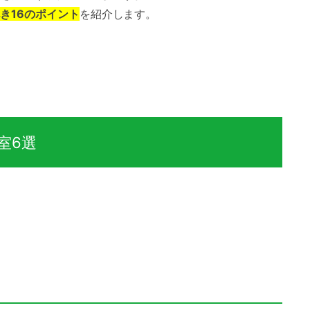
き16のポイント
を紹介します。
室6選