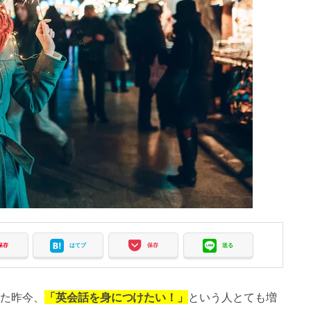
保存
はてブ
保存
送る
た昨今、
「英会話を身につけたい！」
という人とても増