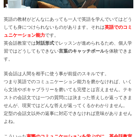
英語の教材がどんなにあっても一人で英語を学んでいてはどう
しても身につけられないものがあります。それは
英語でのコミ
ュニケーション能力
です。
英会話教室では
対話形式
でレッスンが進められるため、個人学
習ではどうしてもできない
言葉のキャッチボール
を体験できま
す。
英会話は人間を相手に使う事が前提のスキルです。
つまり英語でのコミュニケーション能力を磨かなければ、いく
ら文法やボキャブラリーを磨いても完璧とは言えません。テキ
ストの会話文では一つの質問には決まった答えしか返ってきま
せんが、現実ではどんな答えが返ってくるかわかりません。
定型の会話文以外の返事に対応できなければ意味がありません
よね。
こういった
実際のコミュニケーションを学ぶのに、英会話教室