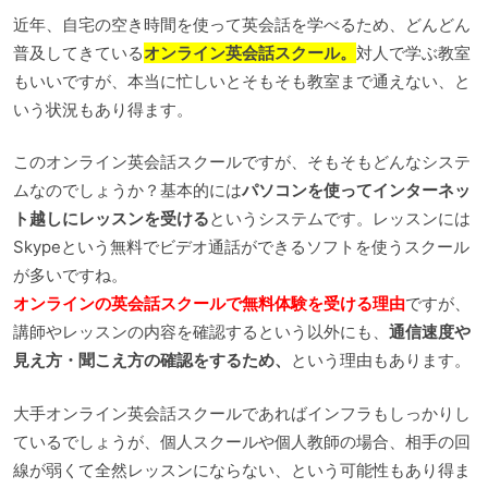
近年、自宅の空き時間を使って英会話を学べるため、どんどん
普及してきている
オンライン英会話スクール。
対人で学ぶ教室
もいいですが、本当に忙しいとそもそも教室まで通えない、と
いう状況もあり得ます。
このオンライン英会話スクールですが、そもそもどんなシステ
ムなのでしょうか？基本的には
パソコンを使ってインターネッ
ト越しにレッスンを受ける
というシステムです。レッスンには
Skypeという無料でビデオ通話ができるソフトを使うスクール
が多いですね。
オンラインの英会話スクールで無料体験を受ける理由
ですが、
講師やレッスンの内容を確認するという以外にも、
通信速度や
見え方・聞こえ方の確認をするため、
という理由もあります。
大手オンライン英会話スクールであればインフラもしっかりし
ているでしょうが、個人スクールや個人教師の場合、相手の回
線が弱くて全然レッスンにならない、という可能性もあり得ま