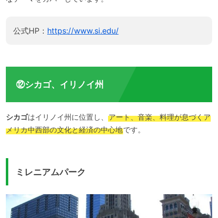
公式HP：
https://www.si.edu/
⑫シカゴ、イリノイ州
シカゴ
はイリノイ州に位置し、
アート、音楽、料理が息づくア
メリカ中西部の文化と経済の中心地
です。
ミレニアムパーク