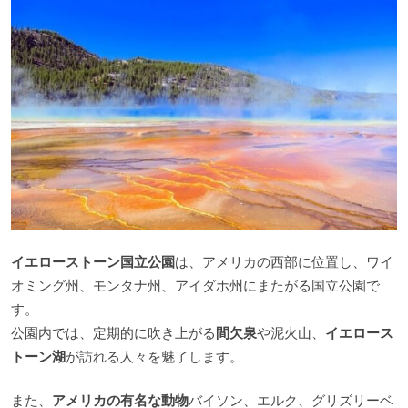
イエローストーン国立公園
は、アメリカの西部に位置し、ワイ
オミング州、モンタナ州、アイダホ州にまたがる国立公園で
す。
公園内では、定期的に吹き上がる
間欠泉
や泥火山、
イエロース
トーン湖
が訪れる人々を魅了します。
また、
アメリカの有名な動物
バイソン、エルク、グリズリーベ