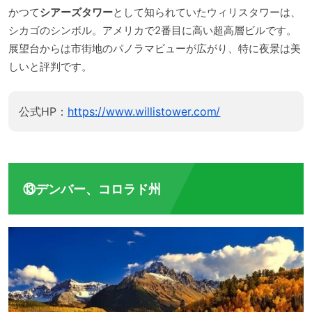
かつて
シアーズタワー
として知られていたウィリスタワーは、
シカゴのシンボル。アメリカで2番目に高い超高層ビルです。
展望台からは市街地のパノラマビューが広がり、特に夜景は美
しいと評判です。
公式HP：
https://www.willistower.com/
⑬デンバー、コロラド州