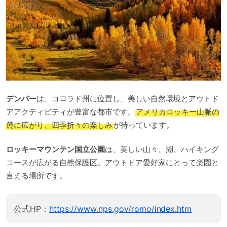
デンバー
は、コロラド州に位置し、美しい自然環境とアウトド
アアクティビティが豊富な都市です。
アメリカロッキー山脈の
麓に広がり、四季折々の楽しみ
が待っています。
ロッキーマウンテン国立公園
は、美しい山々、湖、ハイキング
コースが広がる自然保護区。アウトドア愛好家にとって楽園と
言える場所です。
公式HP：
https://www.nps.gov/romo/index.htm