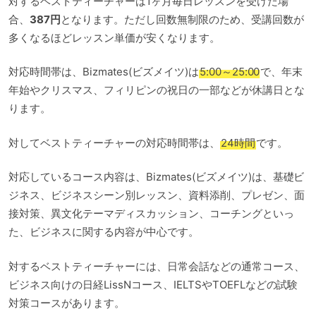
対するベストティーチャーは1ヶ月毎日レッスンを受けた場
合、
387円
となります。ただし回数無制限のため、受講回数が
多くなるほどレッスン単価が安くなります。
対応時間帯は、Bizmates(ビズメイツ)は
5:00～25:00
で、年末
年始やクリスマス、フィリピンの祝日の一部などが休講日とな
ります。
対してベストティーチャーの対応時間帯は、
24時間
です。
対応しているコース内容は、Bizmates(ビズメイツ)は、基礎ビ
ジネス、ビジネスシーン別レッスン、資料添削、プレゼン、面
接対策、異文化テーマディスカッション、コーチングといっ
た、ビジネスに関する内容が中心です。
対するベストティーチャーには、日常会話などの通常コース、
ビジネス向けの日経LissNコース、IELTSやTOEFLなどの試験
対策コースがあります。