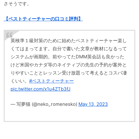
さそうです。
【ベストティーチャーの口コミ評判】
英検準１級対策のために始めたベストティーチャー楽し
くてはまってます。自分で書いた文章が教材になるって
システムが画期的。前やってたDMM英会話も良かった
けど米国やカナダ等のネイティブの先生の予約が案外と
りやすいこととレッスン受け放題って考えるとコスパ凄
くいい。
#ベストティーチャー
pic.twitter.com/x1u4ZTb3fJ
— 写夢猫 (@neko_romenesko)
May 13, 2023