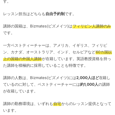
す。
レッスン担当はどちらも
自由予約制
です。
講師の国籍は、Bizmates(ビズメイツ)は
フィリピン人講師のみ
です。
一方ベストティーチャーは、アメリカ、イギリス、フィリピ
ン、カナダ、オーストラリア、インド、セルビアなど
60カ国以
上の国籍の外国人講師
が在籍しています。英語教授資格を持っ
た講師を積極的に採用していることも特徴です。
講師の人数は、Bizmates(ビズメイツ)には
2,000人ほど
在籍し
ているのに対して、ベストティーチャーには
約1,000人
の講師
が在籍しています。
講師の勤務環境は、いずれも
自宅
からのレッスン提供となって
います。