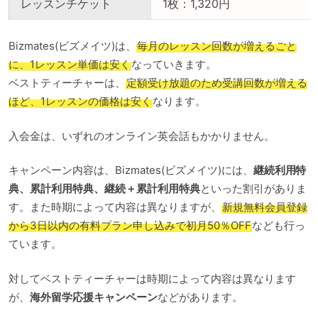
レッスンチケット
1枚：1,320円
Bizmates(ビズメイツ)は、
毎月のレッスン回数が増えるごと
に、1レッスン単価は安く
なっていきます。
ベストティーチャーは、
定額受け放題のため受講回数が増える
ほど、1レッスンの価格は安く
なります。
入会金は、いずれのオンライン英会話もかかりません。
キャンペーン内容は、Bizmates(ビズメイツ)には、
継続利用特
典、累計利用特典、継続＋累計利用特典
といった割引がありま
す。また時期によって内容は異なりますが、
新規無料会員登録
から3日以内の有料プラン申し込みで初月50％OFF
なども行っ
ています。
対してベストティーチャーは時期によって内容は異なります
が、
海外留学応援キャンペーン
などがあります。