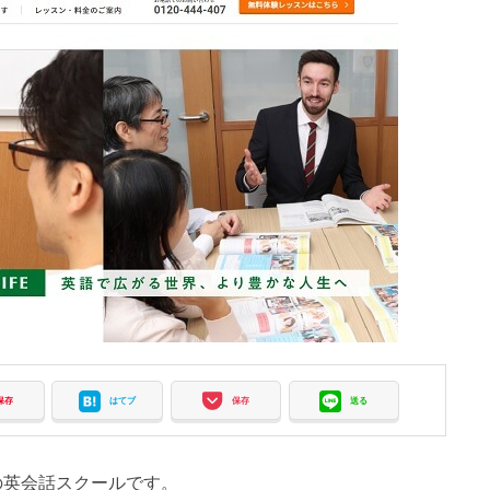
保存
はてブ
保存
送る
の英会話スクールです。