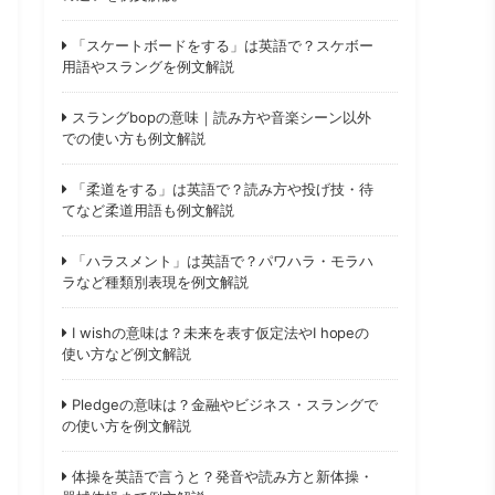
「スケートボードをする」は英語で？スケボー
用語やスラングを例文解説
スラングbopの意味｜読み方や音楽シーン以外
での使い方も例文解説
「柔道をする」は英語で？読み方や投げ技・待
てなど柔道用語も例文解説
「ハラスメント」は英語で？パワハラ・モラハ
ラなど種類別表現を例文解説
I wishの意味は？未来を表す仮定法やI hopeの
使い方など例文解説
Pledgeの意味は？金融やビジネス・スラングで
の使い方を例文解説
体操を英語で言うと？発音や読み方と新体操・