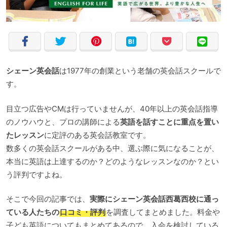
シェーン英会話
は1977年の創業という老舗の英会話スクールで
す。
目立つ広告やCMは行っていませんが、40年以上の英会話指導
のノウハウと、プロの講師による
英語を話すことに重点を置い
たレッスン
に定評のある英会話教室です。
数多くの英会話スクールがある中、選ぶ際に気になることが、
本当に英語は上達するのか？どのようなレッスンなのか？とい
う評判ですよね。
そこで今回の記事では、
実際にシェーン英会話西葛西校に通っ
ている人たちの
口コミ・評判
を調査してまとめました。料金や
子ども英語についてもまとめてあるので、入会を検討している