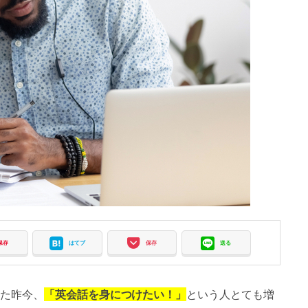
保存
はてブ
保存
送る
た昨今、
「英会話を身につけたい！」
という人とても増