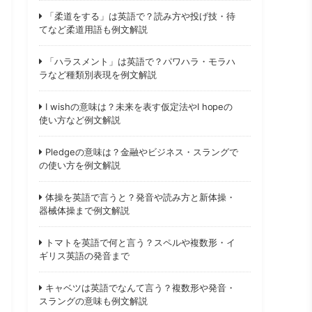
「柔道をする」は英語で？読み方や投げ技・待
てなど柔道用語も例文解説
「ハラスメント」は英語で？パワハラ・モラハ
ラなど種類別表現を例文解説
I wishの意味は？未来を表す仮定法やI hopeの
使い方など例文解説
Pledgeの意味は？金融やビジネス・スラングで
の使い方を例文解説
体操を英語で言うと？発音や読み方と新体操・
器械体操まで例文解説
トマトを英語で何と言う？スペルや複数形・イ
ギリス英語の発音まで
キャベツは英語でなんて言う？複数形や発音・
スラングの意味も例文解説