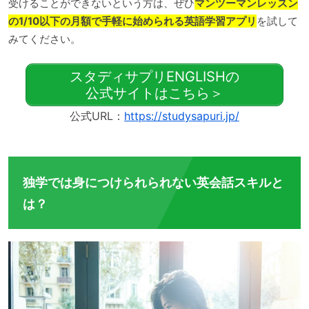
受けることができないという方は、ぜひ
マンツーマンレッスン
の1/10以下の月額で手軽に始められる英語学習アプリ
を試して
みてください。
スタディサプリENGLISHの
公式サイトはこちら＞
公式URL：
https://studysapuri.jp/
独学では身につけられられない英会話スキルと
は？