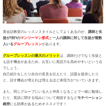
英会話教室のレッスンスタイルとしてよくあるのが、
講師と生
徒が1対1の
マンツーマン形式
と
一人の講師に対して生徒が複数
人いる
グループレッスン
があります。
グループレッスンの最大のメリット
は、講師だけでなく生徒と
も話す機会があるため、お互いに英語力を高めやすいという点
でしょう。
自己紹介をしたり自分の意見を伝えたり、話題を提供したり
と、話す機会が増えれば増えるほど表現力がついていきます。
また、同じグループにいる人と仲良くなることで一緒に勉強し
たり、英語に関する悩みについて相談するなど
モチベーション
維持
にも効果があるためオススメです！