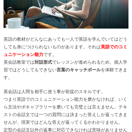
英語の教材がどんなにあっても一人で英語を学んでいてはどう
しても身につけられないものがあります。それは
英語でのコミ
ュニケーション能力
です。
英会話教室では
対話形式
でレッスンが進められるため、個人学
習ではどうしてもできない
言葉のキャッチボール
を体験できま
す。
英会話は人間を相手に使う事が前提のスキルです。
つまり英語でのコミュニケーション能力を磨かなければ、いく
ら文法やボキャブラリーを磨いても完璧とは言えません。テキ
ストの会話文では一つの質問には決まった答えしか返ってきま
せんが、現実ではどんな答えが返ってくるかわかりません。
定型の会話文以外の返事に対応できなければ意味がありません