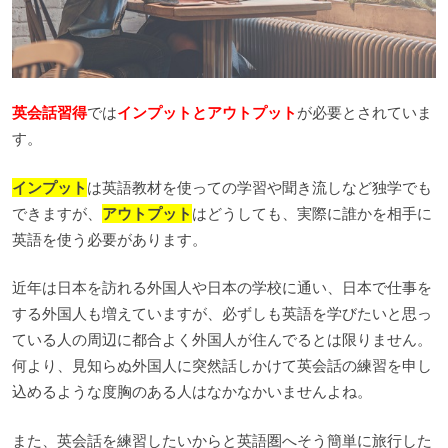
英会話習得
では
インプットとアウトプット
が必要とされていま
す。
インプット
は英語教材を使っての学習や聞き流しなど独学でも
できますが、
アウトプット
はどうしても、実際に誰かを相手に
英語を使う必要があります。
近年は日本を訪れる外国人や日本の学校に通い、日本で仕事を
する外国人も増えていますが、必ずしも英語を学びたいと思っ
ている人の周辺に都合よく外国人が住んでるとは限りません。
何より、見知らぬ外国人に突然話しかけて英会話の練習を申し
込めるような度胸のある人はなかなかいませんよね。
また、英会話を練習したいからと英語圏へそう簡単に旅行した