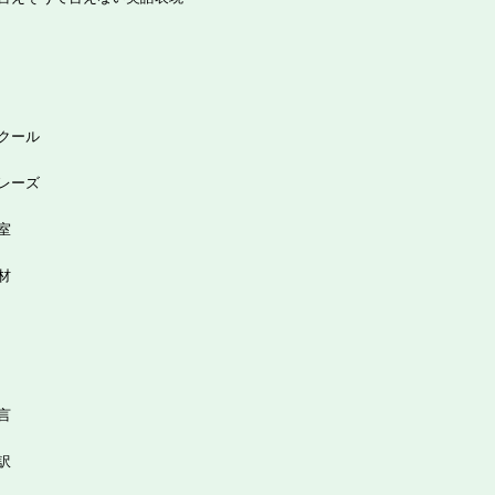
クール
レーズ
室
材
言
訳