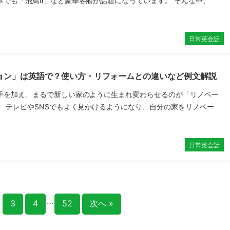
本でも「飛鳥Ⅱ」など豪華客船が話題になっています。 そんな中、
日常英会話
ョン」は英語で？使い方・リフォームとの違いなど例文解説
手を加え、まるで新しい家のように生まれ変わらせるのが「リノベー
。 テレビやSNSでもよく見かけるようになり、自分の家をリノベー
日常英会話
…
3
4
52
次へ »