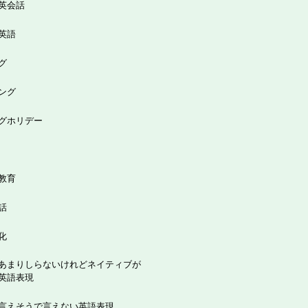
英会話
英語
グ
ング
グホリデー
教育
話
化
あまりしらないけれどネイティブが
英語表現
言えそうで言えない英語表現