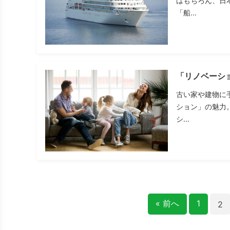
はもちろん、日
「船...
「リノベーシ
古い家や建物に
ション」の魅力
シ...
« 前へ
1
2