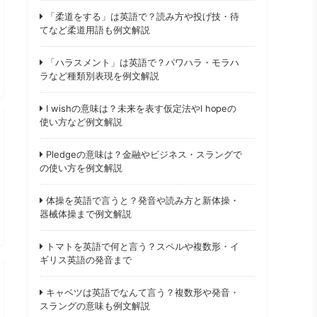
「柔道をする」は英語で？読み方や投げ技・待
てなど柔道用語も例文解説
「ハラスメント」は英語で？パワハラ・モラハ
ラなど種類別表現を例文解説
I wishの意味は？未来を表す仮定法やI hopeの
使い方など例文解説
Pledgeの意味は？金融やビジネス・スラングで
の使い方を例文解説
体操を英語で言うと？発音や読み方と新体操・
器械体操まで例文解説
トマトを英語で何と言う？スペルや複数形・イ
ギリス英語の発音まで
キャベツは英語でなんて言う？複数形や発音・
スラングの意味も例文解説