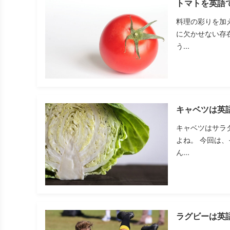
トマトを英語
料理の彩りを加
に欠かせない存
う...
キャベツは英
キャベツはサラ
よね。 今回は
ん...
ラグビーは英