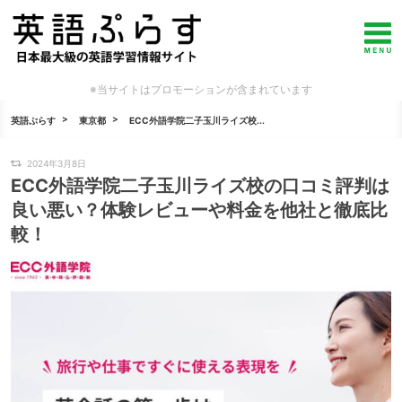
※当サイトはプロモーションが含まれています
英語ぷらす
東京都
ECC外語学院二子玉川ライズ校...
2024年3月8日
ECC外語学院二子玉川ライズ校の口コミ評判は
良い悪い？体験レビューや料金を他社と徹底比
較！