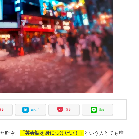
保存
はてブ
保存
送る
た昨今、
「英会話を身につけたい！」
という人とても増