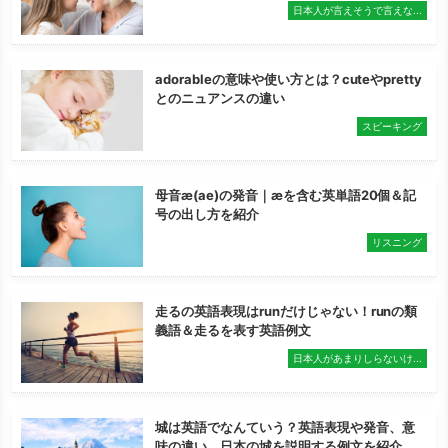
日本人が言えそうで言えな...
adorableの意味や使い方とは？cuteやpretty
とのニュアンスの違い
スピーキング
母音æ(ae)の発音｜æを含む英単語20個＆記
号の出し方を紹介
リスニング
走るの英語表現はrunだけじゃない！runの類
義語＆走るを表す英語例文
日本人があまりしらないけ...
城は英語でなんていう？英語表現や発音、意
味の違い、日本の城を説明する例文を紹介