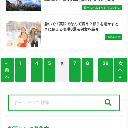
日本人があまりしらないけ...
急いで！英語でなんて言う？相手を急かすと
きに使える表現8選＆例文を紹介
日常英会話
…
…
«
1
4
5
7
8
26
次
6
前
へ
へ
»
検索