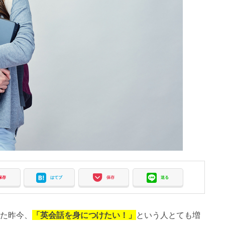
保存
はてブ
保存
送る
た昨今、
「英会話を身につけたい！」
という人とても増