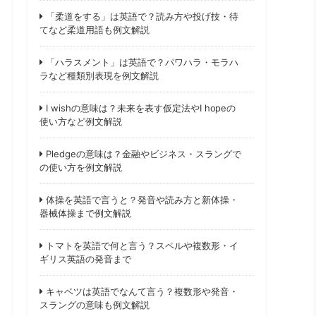
「柔道をする」は英語で？読み方や投げ技・待
てなど柔道用語も例文解説
「ハラスメント」は英語で？パワハラ・モラハ
ラなど種類別表現を例文解説
I wishの意味は？未来を表す仮定法やI hopeの
使い方など例文解説
Pledgeの意味は？金融やビジネス・スラングで
の使い方を例文解説
体操を英語で言うと？発音や読み方と新体操・
器械体操まで例文解説
トマトを英語で何と言う？スペルや複数形・イ
ギリス英語の発音まで
キャベツは英語でなんて言う？複数形や発音・
スラングの意味も例文解説