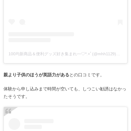
100均新商品＆便利グッズ好き集まれ︎〰︎♡*.+ﾟ(@mhh1129)がシェアした投稿
親より子供のほうが英語力がある
との口コミです。
体験から申し込みまで時間が空いても、しつこい勧誘はなかっ
たそうです。