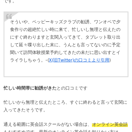
です。
そういや、ペッピーキッズクラブの勧誘、ワンオペで夕
食作りの超絶忙しい時に来て、忙しいし無理と伝えたの
にすぐ終わりますと玄関入ってきて、タブレット取り出
して延々喋り出した末に、うんとも言ってないのに予定
聞いて訪問体験授業予約してきたの未だに思い出すとイ
ライラしちゃう。-(
X(旧Twitter)の口コミより引用
)
忙しい時間帯に勧誘がきた
との口コミです
忙しいから無理と伝えたところ、すぐに終わると言って玄関に
入ってきたそうです。
通える範囲に英会話スクールがない場合は、
オンライン英会話
もおすすめです。最新のオンライン英会話を知りたい方は、