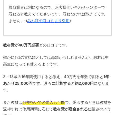
買取業者は別になるので、お客様問い合わせセンターで
尋ねると教えてくださいます。尋ねなければ教えてくれ
ません。-(
みん評の口コミより引用
)
教材費が40万円必要
との口コミです。
確かに1回の支払額としては高額かもしれませんが、教材は中
高生になっても使えるようです。
3～18歳の16年間使用すると考え、40万円を年数で割ると
1年
あたり25,000円
です。
月々に計算すると約2,090円
になりま
す。
また教材は
分割払いでの購入も可能
で、退会するときは教材を
返却すれば使用期間に応じて
教材費が返金される
仕組みのよう