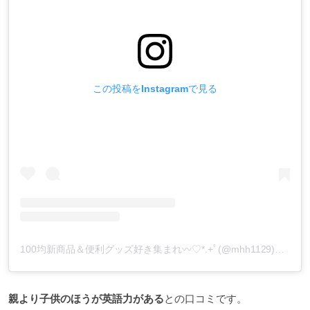
この投稿をInstagramで見る
100均新商品＆便利グッズ好き集まれ︎〰︎♡*.+ﾟ(@mhh1129)がシェアした投稿
親より子供のほうが英語力がある
との口コミです。