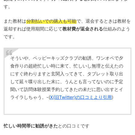
す。
また教材は
分割払いでの購入も可能
で、退会するときは教材を
返却すれば使用期間に応じて
教材費が返金される
仕組みのよう
です。
そういや、ペッピーキッズクラブの勧誘、ワンオペで夕
食作りの超絶忙しい時に来て、忙しいし無理と伝えたの
にすぐ終わりますと玄関入ってきて、タブレット取り出
して延々喋り出した末に、うんとも言ってないのに予定
聞いて訪問体験授業予約してきたの未だに思い出すとイ
ライラしちゃう。-(
X(旧Twitter)の口コミより引用
)
忙しい時間帯に勧誘がきた
との口コミです