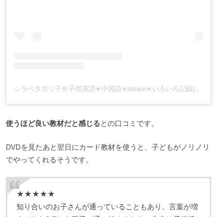
シラベタガリ子🌼子供英語∗中国語∗steam∗いろいろ記録(@shirabetagariko)がシェアした投稿
使うほど良い教材だと感じる
との口コミです。
DVDを見たあと翌日にカード教材を使うと、子どもがノリノリ
でやってくれるそうです。
★★★★★
知り合いのお子さんが通っていることもあり、言葉が増