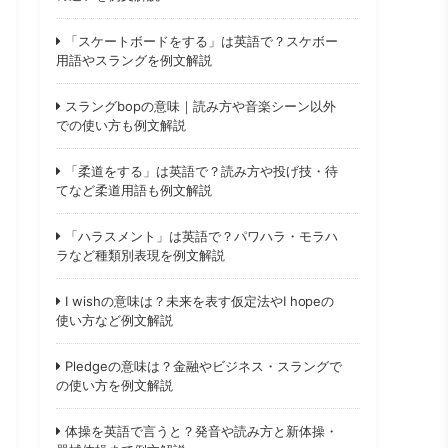
「スケートボードをする」は英語で？スケボー
用語やスラングを例文解説
スラングbopの意味｜読み方や音楽シーン以外
での使い方も例文解説
「柔道をする」は英語で？読み方や投げ技・待
てなど柔道用語も例文解説
「ハラスメント」は英語で？パワハラ・モラハ
ラなど種類別表現を例文解説
I wishの意味は？未来を表す仮定法やI hopeの
使い方など例文解説
Pledgeの意味は？金融やビジネス・スラングで
の使い方を例文解説
体操を英語で言うと？発音や読み方と新体操・