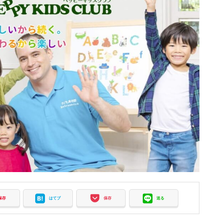
保存
はてブ
保存
送る