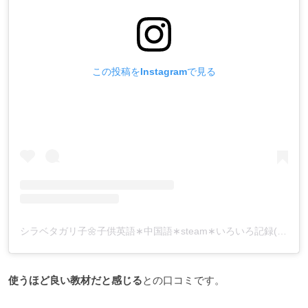
この投稿をInstagramで見る
シラベタガリ子🌼子供英語∗中国語∗steam∗いろいろ記録(@shirabetagariko)がシェアした投稿
使うほど良い教材だと感じる
との口コミです。