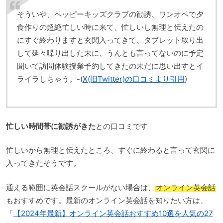
そういや、ペッピーキッズクラブの勧誘、ワンオペで夕
食作りの超絶忙しい時に来て、忙しいし無理と伝えたの
にすぐ終わりますと玄関入ってきて、タブレット取り出
して延々喋り出した末に、うんとも言ってないのに予定
聞いて訪問体験授業予約してきたの未だに思い出すとイ
ライラしちゃう。-(
X(旧Twitter)の口コミより引用
)
忙しい時間帯に勧誘がきた
との口コミです
忙しいから無理と伝えたところ、すぐに終わると言って玄関に
入ってきたそうです。
通える範囲に英会話スクールがない場合は、
オンライン英会話
もおすすめです。最新のオンライン英会話を知りたい方は、
「
【2024年最新】オンライン英会話おすすめ10選を人気の27