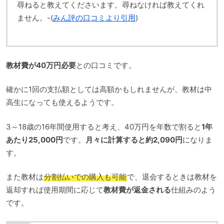
尋ねると教えてくださいます。尋ねなければ教えてくれ
ません。-(
みん評の口コミより引用
)
教材費が40万円必要
との口コミです。
確かに1回の支払額としては高額かもしれませんが、教材は中
高生になっても使えるようです。
3～18歳の16年間使用すると考え、40万円を年数で割ると
1年
あたり25,000円
です。
月々に計算すると約2,090円
になりま
す。
また教材は
分割払いでの購入も可能
で、退会するときは教材を
返却すれば使用期間に応じて
教材費が返金される
仕組みのよう
です。