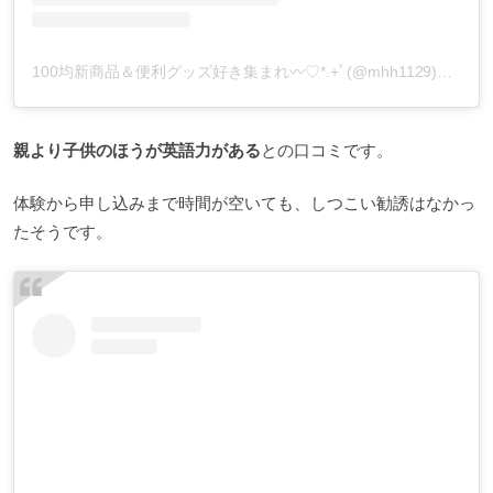
100均新商品＆便利グッズ好き集まれ︎〰︎♡*.+ﾟ(@mhh1129)がシェアした投稿
親より子供のほうが英語力がある
との口コミです。
体験から申し込みまで時間が空いても、しつこい勧誘はなかっ
たそうです。