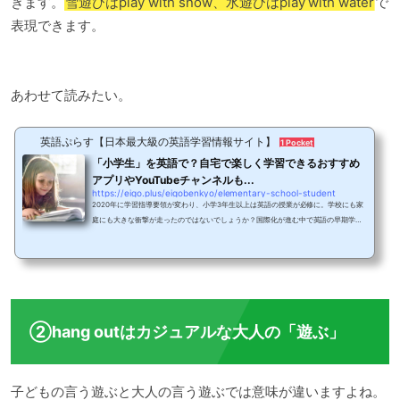
きます。
雪遊びはplay with snow、水遊びはplay with water
で
表現できます。
あわせて読みたい。
英語ぷらす【日本最大級の英語学習情報サイト】
1 Pocket
「小学生」を英語で？自宅で楽しく学習できるおすすめ
アプリやYouTubeチャンネルも...
https://eigo.plus/eigobenkyo/elementary-school-student
2020年に学習指導要領が変わり、小学3年生以上は英語の授業が必修に。学校にも家
庭にも大きな衝撃が走ったのではないでしょうか？国際化が進む中で英語の早期学習
の重要性は理解しているものの、子どもの教育とどう結び付けたらいいのだろう？以
前は子どもたちの英語学習といえば英会話教室だったけど、今の時代に適した学習法
はどんなものがあるの？そんな子どもたちの英語学習に関する悩みを一気に解決。今
回は、自宅でできる小学生の英語学習におすすめのアプリやタブレット教材、YouTub
eチャンネルを全9選紹介していきます。各家庭...
②hang outはカジュアルな大人の「遊ぶ」
子どもの言う遊ぶと大人の言う遊ぶでは意味が違いますよね。