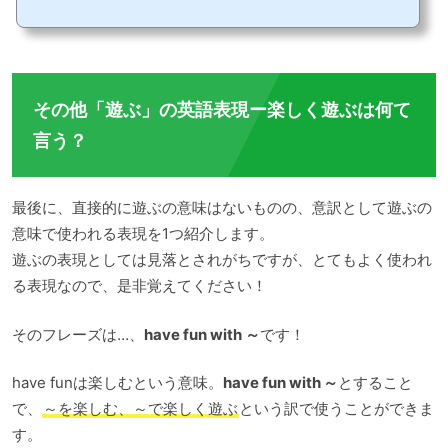
ん、正しくないから使わないという人もいますが、本来文法的に間違っている使い方
でも一般的に浸透し、多くの人が使っているのが現実です。これと同様に、英語で
も、元々の意味や使い方とは違った意味で使われるケースがあります。今回は、その
中のひとつで、最近若者がよく使うliterallyを紹介します。literallyは、全然と同じで
本来の意味とは違った意味がスラングとして...
その他「遊ぶ」の英語表現ー楽しく遊ぶは何て
言う？
最後に、直接的に遊ぶの意味はないものの、意訳として遊ぶの
意味で使われる表現を1つ紹介します。
遊ぶの表現としては見落とされがちですが、とてもよく使われ
る表現なので、是非覚えてください！
そのフレーズは…、
have fun with ～
です！
have funは楽しむという意味。
have fun with ～
とすること
で、
～を楽しむ、～で楽しく遊ぶ
という訳で使うことができま
す。