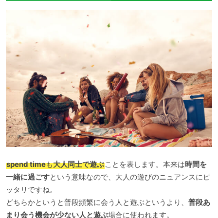
spend time
も
大人同士で遊ぶ
ことを表します。本来は
時間を
一緒に過ごす
という意味なので、大人の遊びのニュアンスにピ
ッタリですね。
どちらかというと普段頻繁に会う人と遊ぶというより、
普段あ
まり会う機会が少ない人と遊ぶ
場合に使われます。