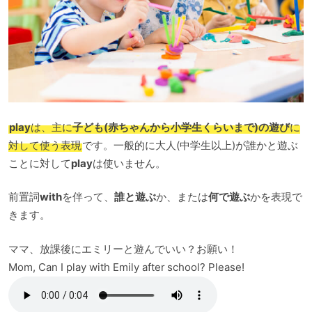
play
は、主に
子ども(赤ちゃんから小学生くらいまで)の遊び
に
対して使う表現
です。一般的に大人(中学生以上)が誰かと遊ぶ
ことに対して
play
は使いません。
前置詞
with
を伴って、
誰と遊ぶ
か、または
何で遊ぶ
かを表現で
きます。
ママ、放課後にエミリーと遊んでいい？お願い！
Mom, Can I play with Emily after school? Please!