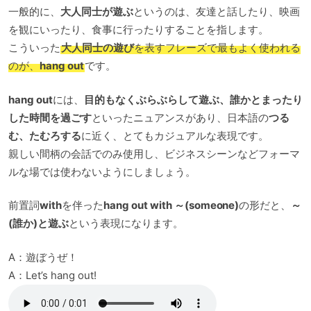
一般的に、
大人同士が遊ぶ
というのは、友達と話したり、映画
を観にいったり、食事に行ったりすることを指します。
こういった
大人同士の遊び
を表すフレーズで最もよく使われる
のが、
hang out
です。
hang out
には、
目的もなくぶらぶらして遊ぶ、誰かとまったり
した時間を過ごす
といったニュアンスがあり、日本語の
つる
む、たむろする
に近く、とてもカジュアルな表現です。
親しい間柄の会話でのみ使用し、ビジネスシーンなどフォーマ
ルな場では使わないようにしましょう。
前置詞
with
を伴った
hang out with ～(someone)
の形だと、
～
(誰か)と遊ぶ
という表現になります。
A：遊ぼうぜ！
A：Let’s hang out!