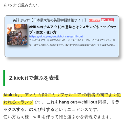
あわせて読みたい。
英語ぷらす【日本最大級の英語学習情報サイト】
10 Users
3 Pockets
chill out(チルアウト)の意味とは？スラングやヒップホッ
プ・例文・使い方
https://eigo.plus/englishphrase/chill-out
チルやチルアウトな雰囲気のように、よく見かけるようになったチルアウトという言
葉。日本発の新しい若者言葉です。2018年のinstagram流行語としてチル友も話題に
なりましたね。また、CHILL OUT(チル アウト)というリラクゼーションドリンクをご
存知でしょうか？このドリンクは、効果については「落ち着く」や「意味ない」など
様々な声はあるものの、最近コンセプトがリニューアルされ話題となっています。で
は実際のところ、chillやchill outはどんな場面でどのように使われる英語表現なので
しょうか？今さらどんな意味？なんて聞けな...
2.kick itで遊ぶを表現
kick it
は、アメリカ(特にカリフォルニア)の若者の間でよく使
われるスラング
です。これも
hang out
やc
hill out
同様、
リラ
ックスする、のんびりする
というニュアンスです。
使い方も同様、withを伴って誰と遊ぶかを表現できます。