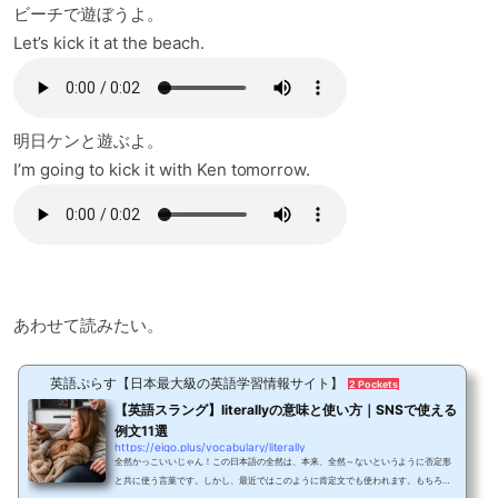
ビーチで遊ぼうよ。
Let’s kick it at the beach.
明日ケンと遊ぶよ。
I’m going to kick it with Ken tomorrow.
あわせて読みたい。
英語ぷらす【日本最大級の英語学習情報サイト】
2 Pockets
【英語スラング】literallyの意味と使い方｜SNSで使える
例文11選
https://eigo.plus/vocabulary/literally
全然かっこいいじゃん！この日本語の全然は、本来、全然～ないというように否定形
と共に使う言葉です。しかし、最近ではこのように肯定文でも使われます。もちろ