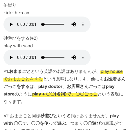
缶蹴り
kick-the-can
砂遊びをする(※2)
play with sand
※1.
おままごと
という英語の名詞はありませんが、
play house
でおままごとをする
という意味になります。他にも
お医者さん
ごっこをする
は、
play doctor
、
お店屋さんごっこ
は
play
store
のように
play + 〇〇(名詞)で、〇〇ごっこ
という表現に
なります。
※2.おままごと同様
砂遊び
という名詞はありませんが、
play
with 〇〇
で
、〇〇を使って遊ぶ
、つまり
〇〇遊び
の表現がで