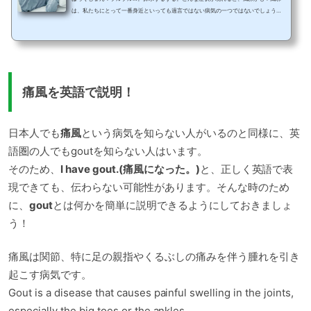
は、私たちにとって一番身近といっても過言ではない病気の一つではないでしょう
か？今回は、そんな身近な風邪に関する英語表現を紹介します。風邪を引いた、風邪
が治るなどの基本フレーズから、さまざまある風邪の症状を伝える英会話例文もふん
だんに紹介していきますよ！また、日本では馬鹿は風邪ひかないということわざがあ
りますが、英語圏でも同じなのか？というのも気になりますよね！？こちらは記事後
半に紹介します！最後までしっかり読んで風邪の...
痛風を英語で説明！
日本人でも
痛風
という病気を知らない人がいるのと同様に、英
語圏の人でもgoutを知らない人はいます。
そのため、
I have gout.(痛風になった。)
と、正しく英語で表
現できても、伝わらない可能性があります。そんな時のため
に、
gout
とは何かを簡単に説明できるようにしておきましょ
う！
痛風は関節、特に足の親指やくるぶしの痛みを伴う腫れを引き
起こす病気です。
Gout is a disease that causes painful swelling in the joints,
especially the big toes or the ankles.