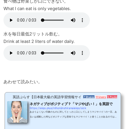
食べ物は野菜しか口にできない。
What I can eat is only vegetables.
水を毎日最低2リットル飲む。
Drink at least 2 liters of water daily.
あわせて読みたい。
英語ぷらす【日本最大級の英語学習情報サイト】
7 Shares
11 Users
5 Pockets
ネガティブがポジティブ？「マジやばい！」を英語で
https://eigo.plus/nihonjinshiranaieigo/sick
あまりよくない印象のものに対してとっさに口にしてしまうマジヤバイ！の一言。あ
るいは感動した時などポジティブな意味でもマジヤバイ！と使うことがあるのではな
いでしょうか。ネガティブにもポジティブにも使われるこれらのマジヤバイ！という
表現は、英語で何と表現されるのでしょうか。今回はネイティブスピーカーが使うマ