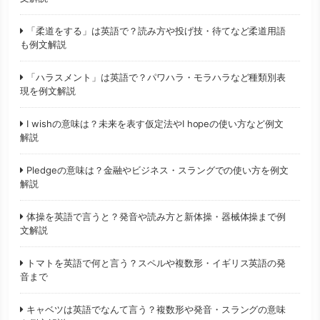
「柔道をする」は英語で？読み方や投げ技・待てなど柔道用語
も例文解説
「ハラスメント」は英語で？パワハラ・モラハラなど種類別表
現を例文解説
I wishの意味は？未来を表す仮定法やI hopeの使い方など例文
解説
Pledgeの意味は？金融やビジネス・スラングでの使い方を例文
解説
体操を英語で言うと？発音や読み方と新体操・器械体操まで例
文解説
トマトを英語で何と言う？スペルや複数形・イギリス英語の発
音まで
キャベツは英語でなんて言う？複数形や発音・スラングの意味