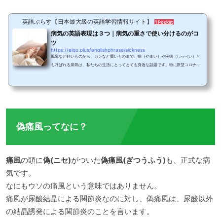
英語ぷらす【日本最大級の英語学習情報サイト】
1 Pocket
病気の英語表現は３つ｜病気の重さで使い分けるのがコ
ツ
https://eigo.plus/englishphrase/sickness
風邪など軽いものから、ガンなど重いものまで、病（やまい）や疾病（しっぺい）と
も呼ばれる病気は、私たちの生活にとってとても身近な話題です。特に新型コロナウ
イルスが蔓延している今、病気に関しては今まで以上に敏感になっているのではない
でしょうか？さて、そんな身近な問題であり私たちを悩ますことの多い病気、英語で
はどう表現するのでしょうか？今回は病気を表す英単語3つの使い分けと、病気とい
う単語を使わずに病気を表現する方法、そして病気と闘うなど病気に関連した英語フ
レーズを紹介します。病気の英語をマスターし...
偽痛風ってなに？
痛風
の頭に
偽(ニセ)
がついた
偽痛風(ぎつうふう)
も、正式な病
気です。
なにもウソの痛風という意味ではありません。
痛風が尿酸結晶による関節炎なのに対し、偽痛風は、尿酸以外
の結晶誘発による関節炎のことを言います。