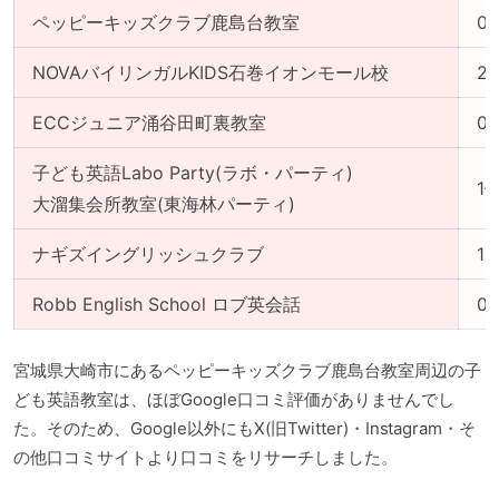
ペッピーキッズクラブ鹿島台教室
0
NOVAバイリンガルKIDS石巻イオンモール校
2
ECCジュニア涌谷田町裏教室
0
子ども英語Labo Party(ラボ・パーティ)
1
大溜集会所教室(東海林パーティ)
ナギズイングリッシュクラブ
1
Robb English School ロブ英会話
0
宮城県大崎市にあるペッピーキッズクラブ鹿島台教室周辺の子
ども英語教室は、ほぼGoogle口コミ評価がありませんでし
た。そのため、Google以外にもX(旧Twitter)・Instagram・そ
の他口コミサイトより口コミをリサーチしました。