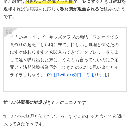
また教材は
分割払いでの購入も可能
で、退会するときは教材を
返却すれば使用期間に応じて
教材費が返金される
仕組みのよう
です。
そういや、ペッピーキッズクラブの勧誘、ワンオペで夕
食作りの超絶忙しい時に来て、忙しいし無理と伝えたの
にすぐ終わりますと玄関入ってきて、タブレット取り出
して延々喋り出した末に、うんとも言ってないのに予定
聞いて訪問体験授業予約してきたの未だに思い出すとイ
ライラしちゃう。-(
X(旧Twitter)の口コミより引用
)
忙しい時間帯に勧誘がきた
との口コミです
忙しいから無理と伝えたところ、すぐに終わると言って玄関に
入ってきたそうです。