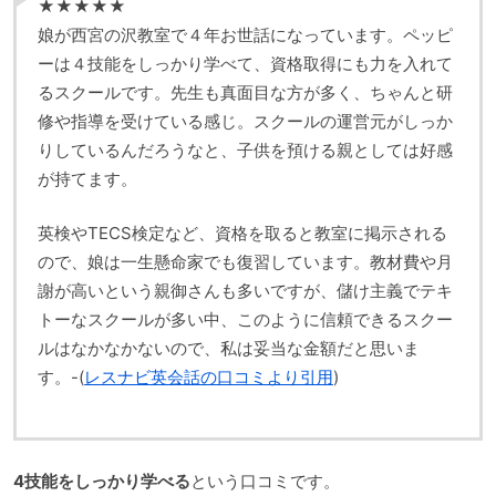
★★★★★
娘が西宮の沢教室で４年お世話になっています。ペッピ
ーは４技能をしっかり学べて、資格取得にも力を入れて
るスクールです。先生も真面目な方が多く、ちゃんと研
修や指導を受けている感じ。スクールの運営元がしっか
りしているんだろうなと、子供を預ける親としては好感
が持てます。
英検やTECS検定など、資格を取ると教室に掲示される
ので、娘は一生懸命家でも復習しています。教材費や月
謝が高いという親御さんも多いですが、儲け主義でテキ
トーなスクールが多い中、このように信頼できるスクー
ルはなかなかないので、私は妥当な金額だと思いま
す。-(
レスナビ英会話の口コミより引用
)
4技能をしっかり学べる
という口コミです。