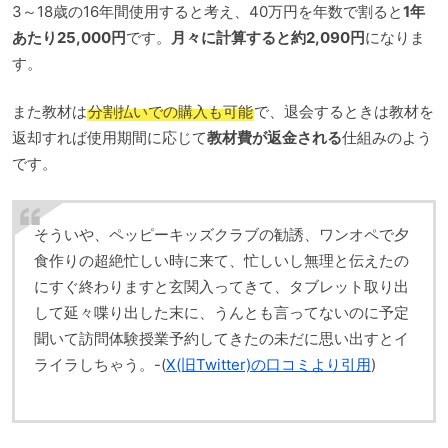
3～18歳の16年間使用すると考え、40万円を年数で割ると
1年
あたり25,000円
です。
月々に計算すると約2,090円
になりま
す。
また教材は
分割払いでの購入も可能
で、退会するときは教材を
返却すれば使用期間に応じて
教材費が返金される
仕組みのよう
です。
そういや、ペッピーキッズクラブの勧誘、ワンオペで夕
食作りの超絶忙しい時に来て、忙しいし無理と伝えたの
にすぐ終わりますと玄関入ってきて、タブレット取り出
して延々喋り出した末に、うんとも言ってないのに予定
聞いて訪問体験授業予約してきたの未だに思い出すとイ
ライラしちゃう。-(
X(旧Twitter)の口コミより引用
)