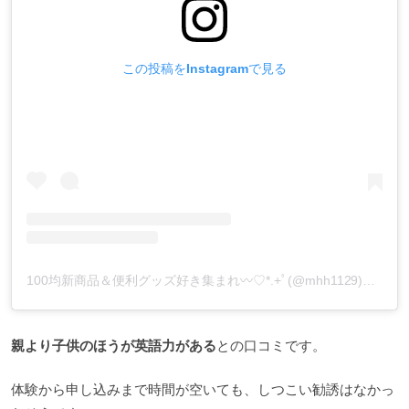
この投稿をInstagramで見る
100均新商品＆便利グッズ好き集まれ︎〰︎♡*.+ﾟ(@mhh1129)がシェアした投稿
親より子供のほうが英語力がある
との口コミです。
体験から申し込みまで時間が空いても、しつこい勧誘はなかっ