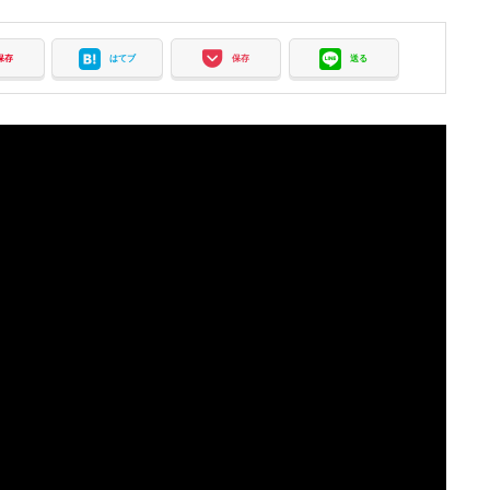
保存
はてブ
保存
送る