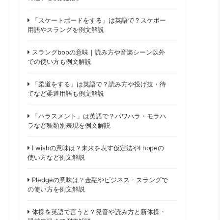
「スケートボードをする」は英語で？スケボー
用語やスラングを例文解説
スラングbopの意味｜読み方や音楽シーン以外
での使い方も例文解説
「柔道をする」は英語で？読み方や投げ技・待
てなど柔道用語も例文解説
「ハラスメント」は英語で？パワハラ・モラハ
ラなど種類別表現を例文解説
I wishの意味は？未来を表す仮定法やI hopeの
使い方など例文解説
Pledgeの意味は？金融やビジネス・スラングで
の使い方を例文解説
体操を英語で言うと？発音や読み方と新体操・