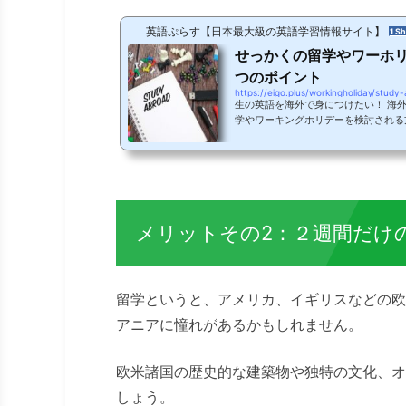
英語ぷらす【日本最大級の英語学習情報サイト】
1 Sh
せっかくの留学やワーホ
つのポイント
https://eigo.plus/workingholiday/study
生の英語を海外で身につけたい！ 海
学やワーキングホリデーを検討される
際海外へ行ってしまえば英語は自然に
か？ここでは、留学やワーキングホリ
に行く前に準備しておきたい 3つのポ
の1 「英語は勉強しておく！」ある
グホリデーを考える場合予算や時間に
か。限られた時間でより早く英語を上達さ
メリットその2：２週間だけ
留学というと、アメリカ、イギリスなどの欧
アニアに憧れがあるかもしれません。
欧米諸国の歴史的な建築物や独特の文化、オ
しょう。