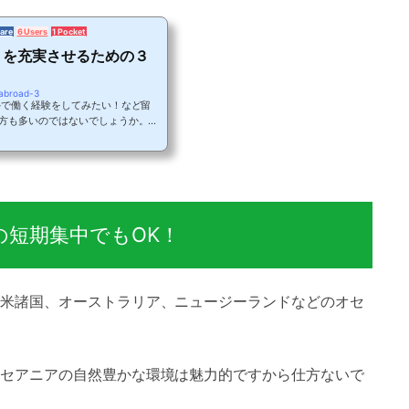
are
6 Users
1 Pocket
リを充実させるための３
-abroad-3
外で働く経験をしてみたい！など留
方も多いのではないでしょうか。実
話せるようになると思っていません
デーを より充実させるために 海外
イントを紹介します。ポイント そ
程度大人になってから留学やワーキン
は限りがあるのではないでしょう
...
の短期集中でもOK！
米諸国、オーストラリア、ニュージーランドなどのオセ
セアニアの自然豊かな環境は魅力的ですから仕方ないで