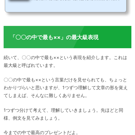
か？日常会話の中で、時間の経過とともに段々と変化していく様子を表現するとき
に、臨場感や微妙なニュアンスを含ませるにはちょっとした言い回しのコツが必要で
す。「だんだん寒くなってきていますね」など具体例を用いて、「だんだん～になる
（する）」 という英語での表現を紹介します。「だんだん」というニュアンス「だん
だん寒くなってきていますね」というのは「It’s...
「〇〇の中で最も××」の最大級表現
続いて、〇〇の中で最も××という表現を紹介します。これは
最大級と呼ばれています。
〇〇の中で最も××という言葉だけを見せられても、ちょっと
わかりづらいと思いますが、1つずつ理解して文章の形を覚え
てしまえば、そんなに難しくありません。
1つずつ分けて考えて、理解していきましょう。先ほどと同
様、例文を見てみましょう。
今までの中で最高のプレゼントだよ。