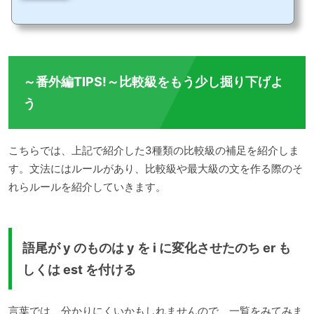
わず、「う～ん、ふつうだったなぁ」という表現を使うと思います。それでは、この
「う～ん、ふつう」は英語で表現するとどうなるのでしょうか？ふつうというと誰も
が知っている英単語normalが真っ先に思いつきますよね。しかし、「う～ん、ふつ
う」というニュアンスを表現する場合の英会話では、normalを使うのは自然な表現で
はありません。では、どんな表現を用いれば、も...
～番外編TIPS!～比較級をもう少し掘り下げよ
う
こちらでは、上記で紹介した3種類の比較級の補足を紹介しま
す。文法にはルールがあり、比較級や最大級の文を作る際のそ
れらルールを紹介していきます。
語尾が y のものは y を i に変化させたのち er も
しくは est を付ける
言葉では、分かりにくいかもしれませんので、一覧をみてみま