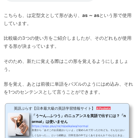
こちらも、は定型文として形があり、
as ～ as
という形で使用
しています。
比較級の3つの使い方をご紹介しましたが、そのどれもが使用
する形が決まっています。
そのため、新たに覚える際はこの形を覚えるようにしましょ
う。
形を覚え、あとは前後に単語をパズルのようにはめ込み、それ
を1つのセンテンスとして言うことができます。
英語ぷらす【日本最大級の英語学習情報サイト】
4 Pockets
「う〜ん…ふつう」のニュアンスを英語で出すには？「n
ormal」は使いません
https://eigo.plus/nichijoeikaiwa/normal
友達から「あそこのお店超おいしいよ」と勧められて行ったけれども、そんなにおい
しくなかった…。という経験は、日常生活の中でよくありませんか？そんなときは思