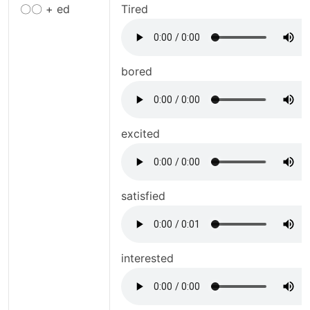
〇〇 + ed
Tired
bored
excited
satisfied
interested