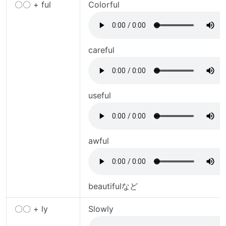
〇〇 + ful
Colorful
careful
useful
awful
beautifulなど
〇〇 + ly
Slowly