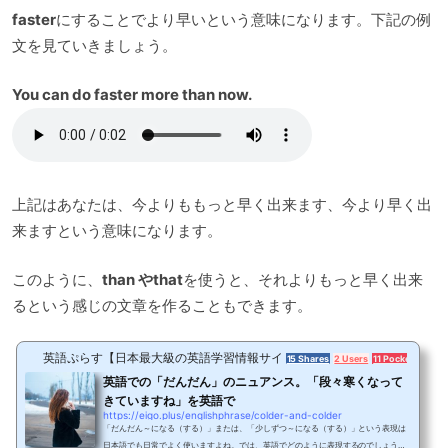
faster
にすることでより早いという意味になります。下記の例
文を見ていきましょう。
You can do faster more than now.
上記はあなたは、今よりももっと早く出来ます、今より早く出
来ますという意味になります。
このように、
than やthat
を使うと、それよりもっと早く出来
るという感じの文章を作ることもできます。
英語ぷらす【日本最大級の英語学習情報サイト】
15 Shares
2 Users
11 Pockets
英語での「だんだん」のニュアンス。「段々寒くなって
きていますね」を英語で
https://eigo.plus/englishphrase/colder-and-colder
「だんだん～になる（する）」または、「少しずつ～になる（する）」という表現は
日本語でも日常でよく使いますよね。では、英語でどのように表現するのでしょう