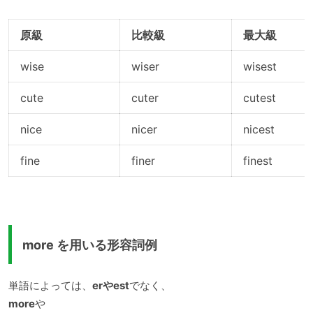
原級
比較級
最大級
wise
wiser
wisest
cute
cuter
cutest
nice
nicer
nicest
fine
finer
finest
more を用いる形容詞例
単語によっては、
erやest
でなく、
more
や