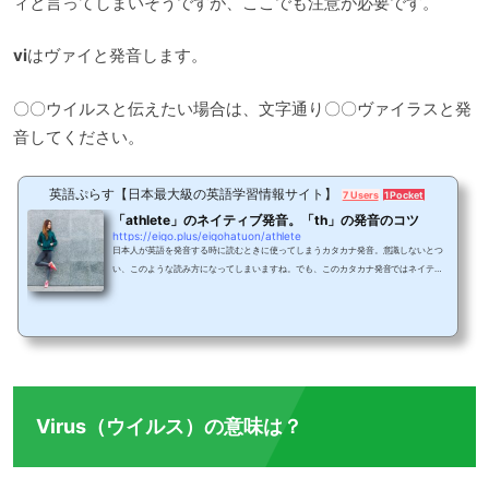
ィと言ってしまいそうですが、ここでも注意が必要です。
vi
はヴァイと発音します。
〇〇ウイルスと伝えたい場合は、文字通り〇〇ヴァイラスと発
音してください。
英語ぷらす【日本最大級の英語学習情報サイト】
7 Users
1 Pocket
「athlete」のネイティブ発音。「th」の発音のコツ
https://eigo.plus/eigohatuon/athlete
日本人が英語を発音する時に読むときに使ってしまうカタカナ発音。意識しないとつ
い、このような読み方になってしまいますね。でも、このカタカナ発音ではネイティ
ブには通じません。このような英単語をどのように発音すればいいのか、「athlete
（アスリート）」を例に使ったネイティブ発音を紹介します！「アスリート」じゃ通
じない？英語でスポーツ選手を意味するアスリート。英語で書くとathleteとなりま
す。このアスリート、日本でも普段からテレビや雑誌などで、「アスリート選手」な
どと使わていますので、言葉自体に馴染みはあ...
Virus（ウイルス）の意味は？