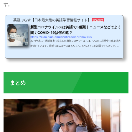
す。
英語ぷらす【日本最大級の英語学習情報サイト】
1 Pocket
新型コロナウイルスは英語で3種類｜ニュースなどでよく
聞くCOVID-19は何の略？
https://eigo.plus/englishphrase/coronavirus
2019年末に中国武漢市で発生した新型コロナウイルスは、いまだに世界中で感染拡大
が続いています。最近ではニュースはもちろん、SNS上もこの話題でもちきりで、海
外の友人と新型コロナウイルスについて話す機会も多いのではないでしょうか。この
記事では、新型コロナウイルスに関する英単語や表現を網羅し、何を言ったら良いか
困った時に参照できるよう、わかりやすく説明しています。医学的な内容だし、何だ
か難しそうだな、という人も大丈夫です！少し専門的な用語もありますが、忘れてし
まった場合は該当部分を見返して覚えていって...
まとめ