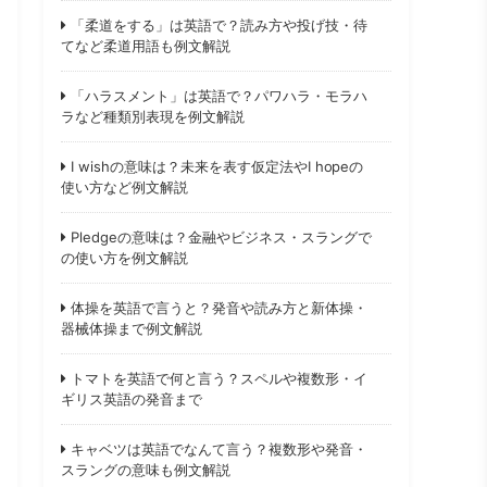
「柔道をする」は英語で？読み方や投げ技・待
てなど柔道用語も例文解説
「ハラスメント」は英語で？パワハラ・モラハ
ラなど種類別表現を例文解説
I wishの意味は？未来を表す仮定法やI hopeの
使い方など例文解説
Pledgeの意味は？金融やビジネス・スラングで
の使い方を例文解説
体操を英語で言うと？発音や読み方と新体操・
器械体操まで例文解説
トマトを英語で何と言う？スペルや複数形・イ
ギリス英語の発音まで
キャベツは英語でなんて言う？複数形や発音・
スラングの意味も例文解説