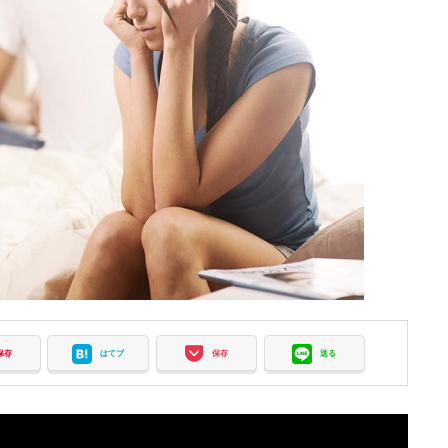
保存
はてブ
保存
送る