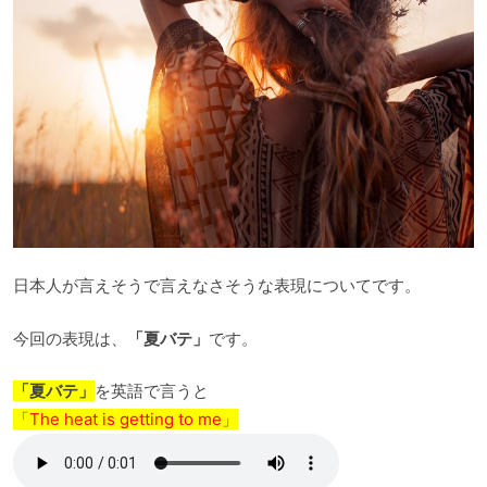
日本人が言えそうで言えなさそうな表現についてです。
今回の表現は、
「夏バテ」
です。
「夏バテ」
を英語で言うと
「
The heat is getting to me
」