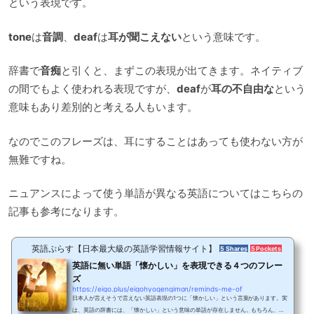
という表現です。
tone
は
音調
、
deaf
は
耳が聞こえない
という意味です。
辞書で
音痴
と引くと、まずこの表現が出てきます。ネイティブ
の間でもよく使われる表現ですが、
deaf
が
耳の不自由な
という
意味もあり差別的と考える人もいます。
なのでこのフレーズは、耳にすることはあっても使わない方が
無難ですね。
ニュアンスによって使う単語が異なる英語についてはこちらの
記事も参考になります。
英語ぷらす【日本最大級の英語学習情報サイト】
5 Shares
5 Pockets
英語に無い単語「懐かしい」を表現できる４つのフレー
ズ
https://eigo.plus/eigohyogengimon/reminds-me-of
日本人が言えそうで言えない英語表現の1つに「懐かしい」という言葉があります。実
は、英語の辞書には、「懐かしい」という意味の単語が存在しません。もちろん、ア