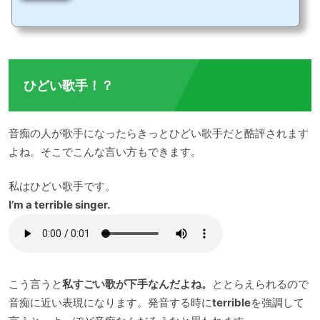
メリカ人も日本人と同じように懐かしい気持ちを感じることはあります。懐かしいと
いう感情に、国境はありません。ただ外国人の場合は、懐かしいという表現とは別の
表現で、この感情を表しているということです。ここでは懐かしい感情を抱いたとき
に使える4つの英語表現を紹介します。思い出がよみがえってくる1つめの例文は、 T
his photo brings back memories.This phot...
ひどい歌手！？
音痴の人が歌手になったらきっとひどい歌手だと酷評されます
よね。そこでこんな言い方もできます。
私はひどい歌手です。
I’m a terrible singer.
こう言うと
私すごい歌が下手なんだよね。
ととらえられるので
音痴に近い表現になります。発音する時に
terrible
を強調して