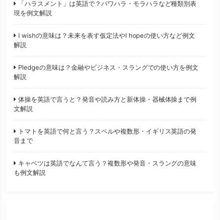
「ハラスメント」は英語で？パワハラ・モラハラなど種類別表
現を例文解説
I wishの意味は？未来を表す仮定法やI hopeの使い方など例文
解説
Pledgeの意味は？金融やビジネス・スラングでの使い方を例文
解説
体操を英語で言うと？発音や読み方と新体操・器械体操まで例
文解説
トマトを英語で何と言う？スペルや複数形・イギリス英語の発
音まで
キャベツは英語でなんて言う？複数形や発音・スラングの意味
も例文解説