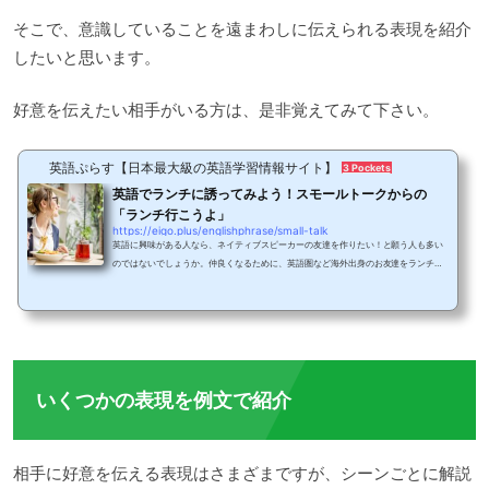
そこで、意識していることを遠まわしに伝えられる表現を紹介
したいと思います。
好意を伝えたい相手がいる方は、是非覚えてみて下さい。
英語ぷらす【日本最大級の英語学習情報サイト】
3 Pockets
英語でランチに誘ってみよう！スモールトークからの
「ランチ行こうよ」
https://eigo.plus/englishphrase/small-talk
英語に興味がある人なら、ネイティブスピーカーの友達を作りたい！と願う人も多い
のではないでしょうか。仲良くなるために、英語圏など海外出身のお友達をランチに
誘うことってありますよね。誘いたい相手がビジネス上での関係なのか、友達なのか
によって誘い方は異なってきますが、今回は、唐突になりすぎないランチに誘うフレ
ーズを中心に、一般的な英会話のポイントについても紹介します。ランチを誘う時の
流れ私たちは、当たり前のように母国語である日本語を使いこなしています。そのた
め、「駅前に新しいカフェがオープンしてさ...
いくつかの表現を例文で紹介
相手に好意を伝える表現はさまざまですが、シーンごとに解説