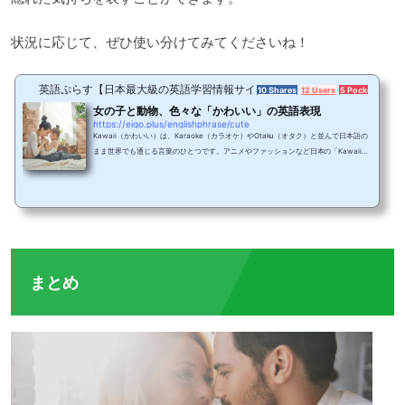
状況に応じて、ぜひ使い分けてみてくださいね！
英語ぷらす【日本最大級の英語学習情報サイト】
10 Shares
12 Users
5 Pockets
女の子と動物、色々な「かわいい」の英語表現
https://eigo.plus/englishphrase/cute
Kawaii（かわいい）は、Karaoke（カラオケ）やOtaku（オタク）と並んで日本語の
まま世界でも通じる言葉のひとつです。アニメやファッションなど日本の「Kawaii文
化」が深く浸透している証拠ですね。ところで、日本語の「かわいい」を英語で説明
してほしいと言われた場合、どんな風に説明しますか？たとえば日本語の「どうぞよ
ろしく」のように非常に便利で、いろいろなニュアンスを含んでいるため、単純に英
語に訳すのは意外に難しいものです。また、日本語では「かわいい」という言葉を、
動物に対しても女性や子どもに対しても使いま...
まとめ