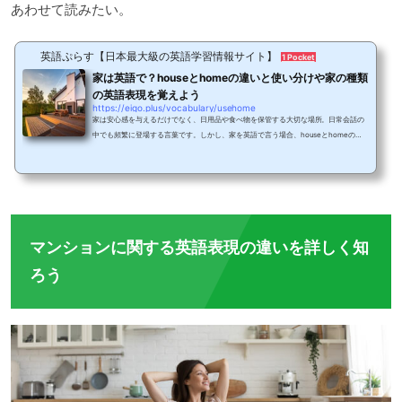
あわせて読みたい。
英語ぷらす【日本最大級の英語学習情報サイト】
1 Pocket
家は英語で？houseとhomeの違いと使い分けや家の種類
の英語表現を覚えよう
https://eigo.plus/vocabulary/usehome
家は安心感を与えるだけでなく、日用品や食べ物を保管する大切な場所。日常会話の
中でも頻繁に登場する言葉です。しかし、家を英語で言う場合、houseとhomeのど
ちらを使えばいいの？と悩むことはないでしょうか。また、一言で家と言ってもアパ
ートやマンション、一戸建て、移動住宅など、さまざまな種類がありますね。そこで
今回は、家を表す英語houseとhomeの使い分け、家の種類の英語表現を例文ととも
に紹介します！家は英語で？houseとhomeの使い分けhouseとhomeは、どちらも家
という意味の単語です。ただ、明確なニュアンスの違い...
マンションに関する英語表現の違いを詳しく知
ろう