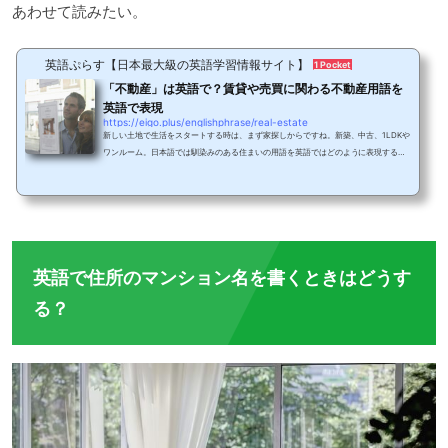
あわせて読みたい。
英語ぷらす【日本最大級の英語学習情報サイト】
1 Pocket
「不動産」は英語で？賃貸や売買に関わる不動産用語を
英語で表現
https://eigo.plus/englishphrase/real-estate
新しい土地で生活をスタートする時は、まず家探しからですね。新築、中古、1LDKや
ワンルーム。日本語では馴染みのある住まいの用語を英語ではどのように表現するの
でしょうか？また、外国人が海外からの転勤等で日本に移住する場合も、最初にする
のは住居探し。もし身近に慣れない土地での家探しに不安を抱えている外国の人がい
たら、力になってあげると喜ばれます。今回は、そんな場合に備えられるよう、英語
でマンションは何ていうの？敷金、礼金は？といった疑問に答えながら、投資物件な
ど不動産に関わる英語の単語や例文を紹介し...
英語で住所のマンション名を書くときはどうす
る？