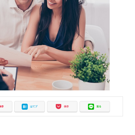
保存
はてブ
保存
送る