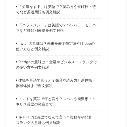
「柔道をする」は英語で？読み方や投げ技・待
てなど柔道用語も例文解説
「ハラスメント」は英語で？パワハラ・モラハ
ラなど種類別表現を例文解説
I wishの意味は？未来を表す仮定法やI hopeの
使い方など例文解説
Pledgeの意味は？金融やビジネス・スラングで
の使い方を例文解説
体操を英語で言うと？発音や読み方と新体操・
器械体操まで例文解説
トマトを英語で何と言う？スペルや複数形・イ
ギリス英語の発音まで
キャベツは英語でなんて言う？複数形や発音・
スラングの意味も例文解説