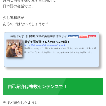
日本語の会話では、
少し違和感が
あるのではないでしょうか？
英語ぷらす【日本最大級の英語学習情報サイト】
10 Shares
6 Users
9 Pockets
必ず英語が伸びる人の５つの特徴！
https://eigo.plus/eigobenkyo/output
英会話スクールなどで、同じぐらいのタイミングで入会したのに自分とは段違いに英
語力がアップしている人を見かけたことはありませんか？そんな人を見ていると、
「あの人の英語力はどうしてあんなに伸びるんだろう？」と疑問に思ってしまいます
よね。同じように英語の勉強をしていても、そのスキルが伸びる人となかなか伸びに
くい人がいるものです。では英語力が伸びる人には、どんな特徴があるのでしょう
か？今回は必ず英語が伸びる人の特徴を5つ紹介します。英語を学ぶ目的がある英語
が伸びる人の最大の特徴は、英語を学ぶ明確な目的...
自己紹介は複数センテンスで！
先ほど紹介したように、