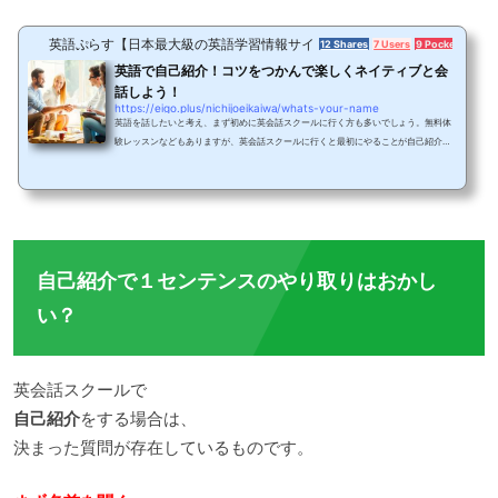
英語ぷらす【日本最大級の英語学習情報サイト】
12 Shares
7 Users
9 Pockets
英語で自己紹介！コツをつかんで楽しくネイティブと会
話しよう！
https://eigo.plus/nichijoeikaiwa/whats-your-name
英語を話したいと考え、まず初めに英会話スクールに行く方も多いでしょう。無料体
験レッスンなどもありますが、英会話スクールに行くと最初にやることが自己紹介で
す。ただ、何を言えばいいのか、話せばいいのか分からなくなってしまうことってあ
りますよね。ここでは、自己紹介のコツとは何なのか、何を言えばいいのかという点
から解説していきたいと思います。日本語と英語の自己紹介に違いはない！学校の授
業や英会話教室において、自己紹介として学ぶ言葉は多いと思います。たとえば、あ
なたの名前は何ですか？What’s your name?と...
自己紹介で１センテンスのやり取りはおかし
い？
英会話スクールで
自己紹介
をする場合は、
決まった質問が存在しているものです。