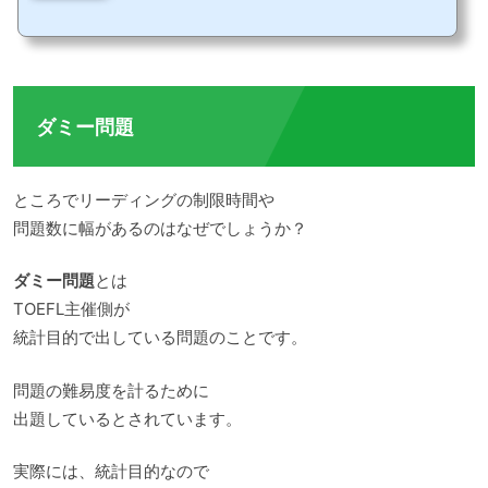
人が英会話に慣れていないから、というのもありますが、実はTOEFLの独特な受験環
境に緊張したり集中を削がれてしまい、実力を出せないからという事情もあるようで
す。今回の記事では実際の受験会場がどんな感じなのかの情報とその環境に慣れるた
めの訓練方法を合わせて紹介します。TOEFLのスピーキングセクションの傾向TOEFL
のスピーキングセクションの傾向は以下のとおりで...
ダミー問題
ところでリーディングの制限時間や
問題数に幅があるのはなぜでしょうか？
ダミー問題
とは
TOEFL主催側が
統計目的で出している問題のことです。
問題の難易度を計るために
出題しているとされています。
実際には、統計目的なので