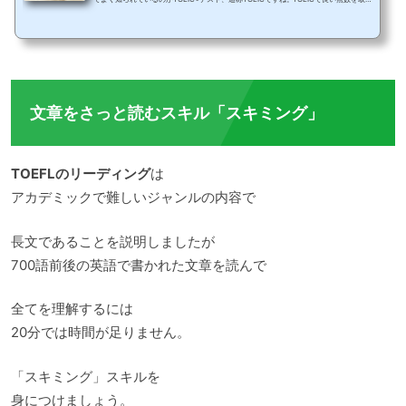
っていれば進学や就職の際にも有利ですし、アピールポイントとして将来のキャリア
アップにも活かせます。ところが、英文のリーディングはできるけれどリスニングは
イマイチ、という人が多いのもまた事実です。実はTOEICのリスニングセクションを
攻略するには、リスニング力そのものを上げる練習をするとともに、TOEICテストの
時間配分を理解しておくことがとても大切なのです...
文章をさっと読むスキル「スキミング」
TOEFLのリーディング
は
アカデミックで難しいジャンルの内容で
長文であることを説明しましたが
700語前後の英語で書かれた文章を読んで
全てを理解するには
20分では時間が足りません。
「スキミング」スキルを
身につけましょう。