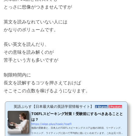
とっさに想像がつきませんですが
英文を読みなれていない人には
かなりのボリュームです。
長い英文を読んだり、
その意味を読み解くのが
苦手という方も多いですが
制限時間内に
長文を読解するコツを押さえておけば
そこそこの点数を稼げるようになります。
英語ぷらす【日本最大級の英語学習情報サイト】
2 Shares
2 Pockets
TOEFLスピーキング対策！受験前にするべきあることと
は？
https://eigo.plus/toeic/toefl
他国の受験者と、日本人のTOEFLスピーキングスコアは他の3科目、リーディング、
リスニング、ライティングに比べて平均的に低いといわれています。これは元々日本