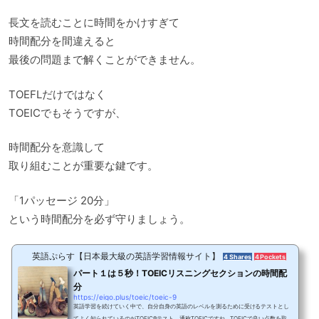
長文を読むことに時間をかけすぎて
時間配分を間違えると
最後の問題まで解くことができません。
TOEFLだけではなく
TOEICでもそうですが、
時間配分を意識して
取り組むことが重要な鍵です。
「1パッセージ 20分」
という時間配分を必ず守りましょう。
英語ぷらす【日本最大級の英語学習情報サイト】
4 Shares
4 Pockets
パート１は５秒！TOEICリスニングセクションの時間配
分
https://eigo.plus/toeic/toeic-9
英語学習を続けていく中で、自分自身の英語のレベルを測るために受けるテストとし
てよく知られているのがTOEIC®テスト、通称TOEICですね。TOEICで良い点数を取