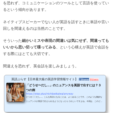
を恐れず、コミュニケーションのツールとして言語を使ってい
るという傾向があります。
ネイティブスピーカーでない人が英語を話すときに単語や言い
回しを間違えるのは当然のことです。
そういった
細かいミスや表現の間違いは気にせず、間違っても
いいから思い切って喋ってみる
、という心構えが英語で会話を
する際にはとても大切です。
間違えを恐れず、英会話を楽しみましょう。
英語ぷらす【日本最大級の英語学習情報サイト】
7 Shares
9 Users
「どうせ〜だし…」のニュアンスを英語で出すには？３
つの例
https://eigo.plus/nichijoeikaiwa/anyway
どうせ〇〇だし…。こんな気分になることは、よくあることです。このような微妙な
ニュアンスが英語で伝えられるようになったらうれしいですよね。今回は、このどう
せのニュアンスを英語で言いたいときの表現を紹介します。anywayだけじゃな
い！？どうせの英語表現どうせ〇〇だし…というニュアンスを英語で出すにはどうし