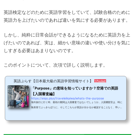
英語検定などのために英語学習をしていて、試験合格のために
英語力を上げたいのであれば違いを気にする必要があります。
しかし、純粋に日常会話ができるようになるために英語力を上
げたいのであれば、実は、細かい意味の違いや使い分けを気に
しすぎる必要はあまりないのです。
このポイントについて、次項で詳しく説明します。
英語ぷらす【日本最大級の英語学習情報サイト】
1 Pocket
「Purpose」の意味を知っていますか？空港での英語
【入国審査編】
https://eigo.plus/traveleikaiwa/whats-the-purpose
海外旅行に行く時、最初の難関は入国審査ではないでしょうか。入国審査官は、時に
無表情でぶっきらぼうに、そしてこちらが英語が分かるか確認することなく、早い英
語で問いかけてきます。少しでもオドオドするようだと怪しまれることもあり、一番
緊張する場面でしょう。そこで、今回は入国審査の時に使う英語を説明していきたい
と思います。まずは、入国審査の時にどのような英語を話すのか、ということについ
て説明します。今回紹介する3つの質問が、入国審査の時に良く聞かれる質問です。
あらかじめ、どのようなことを質問されて、ど...