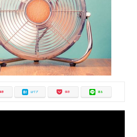
保存
はてブ
保存
送る