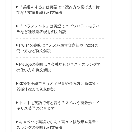
「柔道をする」は英語で？読み方や投げ技・待
てなど柔道用語も例文解説
「ハラスメント」は英語で？パワハラ・モラハ
ラなど種類別表現を例文解説
I wishの意味は？未来を表す仮定法やI hopeの
使い方など例文解説
Pledgeの意味は？金融やビジネス・スラングで
の使い方を例文解説
体操を英語で言うと？発音や読み方と新体操・
器械体操まで例文解説
トマトを英語で何と言う？スペルや複数形・イ
ギリス英語の発音まで
キャベツは英語でなんて言う？複数形や発音・
スラングの意味も例文解説