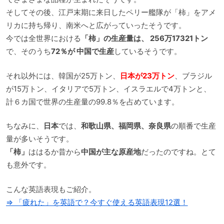
そしてその後、江戸末期に来日したペリー艦隊が「柿」をアメ
リカに持ち帰り、南米へと広がっていったそうです。
今では全世界における
「柿」の生産量は、
256万17321トン
で、そのうち
72％が
中国で生産
しているそうです。
それ以外には、韓国が25万トン、
日本が23万トン
、ブラジル
が15万トン、イタリアで5万トン、イスラエルで4万トンと、
計６カ国で世界の生産量の99.8％を占めています。
ちなみに、
日本
では、
和歌山県、福岡県、奈良県
の順番で生産
量が多いそうです。
「柿」
ははるか昔から
中国が主な原産地
だったのですね。とて
も意外です。
こんな英語表現もご紹介。
⇒ 「疲れた」を英語で？今すぐ使える英語表現12選！