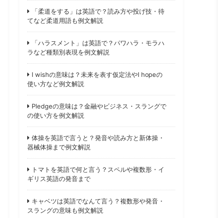
「柔道をする」は英語で？読み方や投げ技・待
てなど柔道用語も例文解説
「ハラスメント」は英語で？パワハラ・モラハ
ラなど種類別表現を例文解説
I wishの意味は？未来を表す仮定法やI hopeの
使い方など例文解説
Pledgeの意味は？金融やビジネス・スラングで
の使い方を例文解説
体操を英語で言うと？発音や読み方と新体操・
器械体操まで例文解説
トマトを英語で何と言う？スペルや複数形・イ
ギリス英語の発音まで
キャベツは英語でなんて言う？複数形や発音・
スラングの意味も例文解説