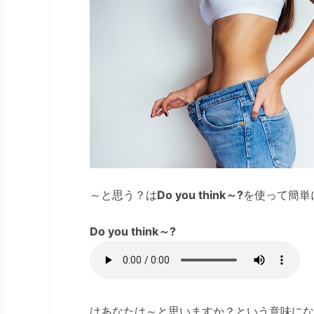
～と思う？は
Do you think～?
を使って簡単
Do you think～?
はあなたは～と思いますか？という意味にな