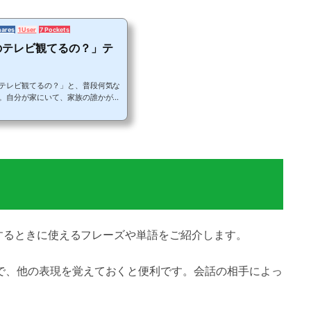
hares
1 User
7 Pockets
のテレビ観てるの？」テ
テレビ観てるの？」と、普段何気な
。自分が家にいて、家族の誰かがテ
ているフレーズだと思います。日常
うに表現するのか、紹介します。シ
観ているの？と聞きたい時は、（何
tching?で通じます。難しく考えるので
か？何を観ているの？という表現で
..
するときに使えるフレーズや単語をご紹介します。
で、他の表現を覚えておくと便利です。会話の相手によっ