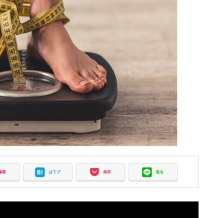
保存
はてブ
保存
送る