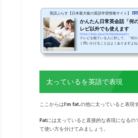
英語ぷらす【日本最大級の英語学習情報サイト】
9 S
かんたん日常英会話「何
レビ以外でも使えます
https://eigo.plus/nichijoeikaiwa/tv
テレビを観ている人に対して、「何の
く問いかけることはよくありますよね
レビを観ていたりすると、つい口にし
でよく使うこの会話、英語ではどのよ
ンプルで覚えやすい表現何のテレビを
を観てるの？）What are you wa
はなく、あなたは何を見ているのです
いいのです。「テレビ」という単語は必.
太っているを英語で表現
ここからは
I’m fat.
の他に太っていると表現
Fat
には太っていると直接的な表現になるの
て使い方を分けてみましょう。